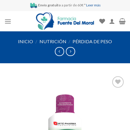
Skip
Envío gratuito
a partir de 60€ *
Leer más
to
content
INICIO
/
NUTRICIÓN
/
PÉRDIDA DE PESO
Añadir
a la
lista de
deseos