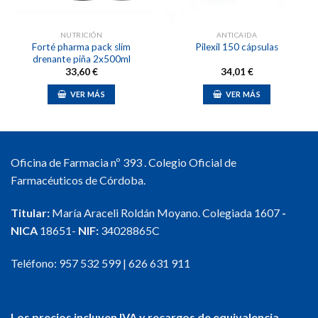
NUTRICIÓN
ANTICAIDA
Forté pharma pack slim
Pilexil 150 cápsulas
drenante piña 2x500ml
33,60
€
34,01
€
VER MÁS
VER MÁS
Oficina de Farmacia nº 393 . Colegio Oficial de
Farmacéuticos de Córdoba.
Titular:
María Araceli Roldán Moyano. Colegiada 1607
-
NICA
18651-
NIF:
34028865C
Teléfono:
957 532 599
|
626 631 911
Los precios incluyen IVA y recargos de equivalencia