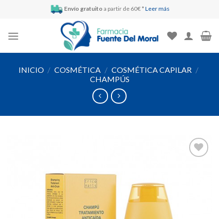
Skip
Envío gratuito
a partir de 60€ *
Leer más
to
content
INICIO
/
COSMÉTICA
/
COSMÉTICA CAPILAR
/
CHAMPÚS
Añadir
a la
lista de
deseos