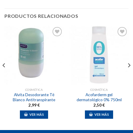
PRODUCTOS RELACIONADOS
Añadir
Añadir
a la
a la
lista de
lista de
deseos
deseos
COSMÉTICA
COSMÉTICA
Alvita Desodorante Té
Acofarderm gel
Blanco Antitranspirante
dermatológico 0% 750ml
2,99
€
2,50
€
VER MÁS
VER MÁS