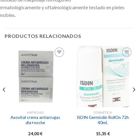
rmatológicamente y oftalmológicamente testado en pieles
nsibles.
PRODUCTOS RELACIONADOS
Añadir
Añadir
a la
a la
lista de
lista de
deseos
deseos
ANTIEDAD
COSMÉTICA
Axovital crema antiarrugas
ISDIN Germisdin RollOn 72h
dia+noche
40ml.
24,00
€
15,35
€