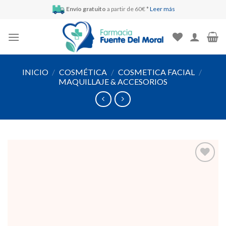
Skip
Envío gratuito
a partir de 60€ *
Leer más
to
content
INICIO
/
COSMÉTICA
/
COSMETICA FACIAL
/
MAQUILLAJE & ACCESORIOS
Añadir
a la
lista de
deseos