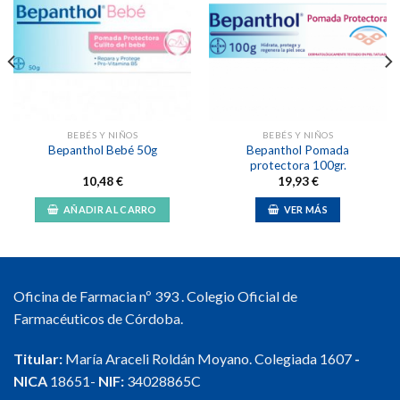
Añadir
Añadir
a la
a la
lista de
lista de
deseos
deseos
BEBÉS Y NIÑOS
BEBÉS Y NIÑOS
Bepanthol Pomada
Bepanthol Bebé 50g
protectora 100gr.
10,48
€
19,93
€
AÑADIR AL CARRO
VER MÁS
Oficina de Farmacia nº 393 . Colegio Oficial de
Farmacéuticos de Córdoba.
Titular:
María Araceli Roldán Moyano. Colegiada 1607
-
NICA
18651-
NIF:
34028865C