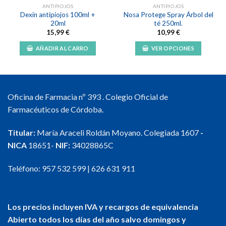
ANTIPIOJOS
ANTIPIOJOS
Dexin antipiojos 100ml +
Nosa Protege Spray Árbol del
20ml
té 250ml.
15,99
€
10,99
€
AÑADIR AL CARRO
VER OPCIONES
Este
producto
tiene
múltiples
Oficina de Farmacia nº 393 . Colegio Oficial de
variantes.
Farmacéuticos de Córdoba.
Las
opciones
Titular:
María Araceli Roldán Moyano. Colegiada 1607
-
se
NICA
18651-
NIF:
34028865C
pueden
elegir
en
Teléfono:
957 532 599
|
626 631 911
la
página
de
Los precios incluyen IVA y recargos de equivalencia
producto
Abierto todos los días del año salvo domingos y