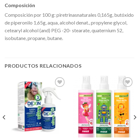
Composición
Composición por 100 g: piretrinasnaturales 0,165g, butóxido
de piperonilo 1,65g, aqua, alcohol denat., propylene glycol,
cetearyl alcohol (and) PEG -20- stearate, quaternium 52,
isobutane, propane, butane.
PRODUCTOS RELACIONADOS
Añadir
Añadir
a la
a la
lista de
lista de
deseos
deseos