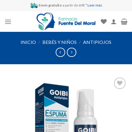
Skip
Envío gratuito
a partir de 60€ *
Leer más
to
content
INICIO
/
BEBÉS Y NIÑOS
/
ANTIPIOJOS
Añadir
a la
lista de
deseos