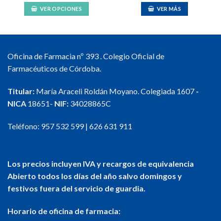
VER OPCIONES
VER MÁS
Este
producto
tiene
múltiples
Oficina de Farmacia nº 393 . Colegio Oficial de
variantes.
Farmacéuticos de Córdoba.
Las
opciones
Titular:
María Araceli Roldán Moyano. Colegiada 1607
-
se
NICA
18651-
NIF:
34028865C
pueden
elegir
en
Teléfono:
957 532 599
|
626 631 911
la
página
de
Los precios incluyen IVA y recargos de equivalencia
producto
Abierto todos los días del año salvo domingos y
festivos fuera del servicio de guardia.
Horario de oficina de farmacia: