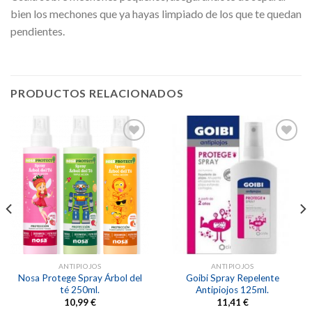
bien los mechones que ya hayas limpiado de los que te quedan
pendientes.
PRODUCTOS RELACIONADOS
Añadir
Añadir
a la
a la
lista de
lista de
deseos
deseos
ANTIPIOJOS
ANTIPIOJOS
Nosa Protege Spray Árbol del
Goibi Spray Repelente
té 250ml.
Antipiojos 125ml.
10,99
€
11,41
€