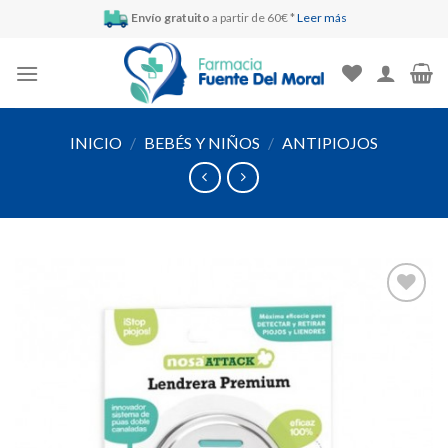
Skip
Envío gratuito
a partir de 60€ *
Leer más
to
content
INICIO
/
BEBÉS Y NIÑOS
/
ANTIPIOJOS
Añadir
a la
lista de
deseos