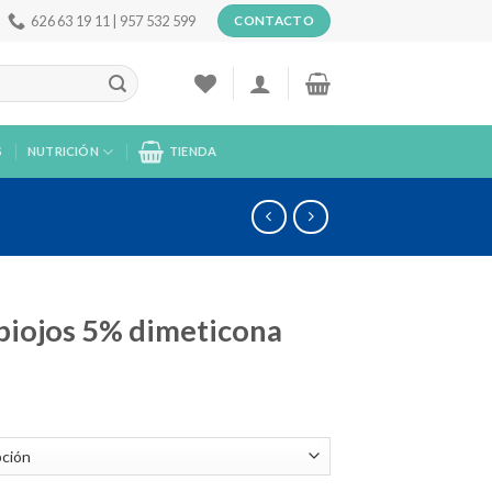
626 63 19 11 | 957 532 599
CONTACTO
S
NUTRICIÓN
TIENDA
piojos 5% dimeticona