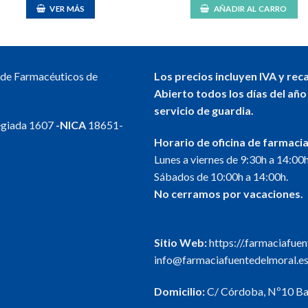
VER MÁS
AÑADIR AL CARRO
l de Farmacéuticos de
Los precios incluyen IVA y rec
Abierto todos los días del año
servicio de guardia.
egiada 1607
-NICA
18651-
Horario de oficina de farmacia
Lunes a viernes de 9:30h a 14:00h
Sábados de 10:00h a 14:00h.
No cerramos por vacaciones.
Sitio Web:
https://.farmaciafue
info@farmaciafuentedelmoral.e
Domicilio:
C/ Córdoba, Nº10 Baj