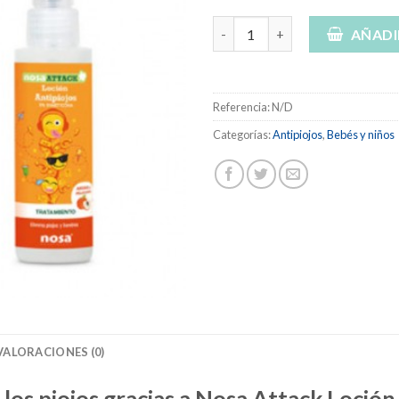
Nosa Loción antipiojos 5% dim
AÑADI
Referencia:
N/D
Categorías:
Antipiojos
,
Bebés y niños
VALORACIONES (0)
 los piojos gracias a Nosa Attack Loció