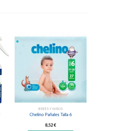
dir
Añadir
a
a la
 de
lista de
eos
deseos
BEBÉS Y NIÑOS
l
Chelino Pañales Talla 6
8,52
€