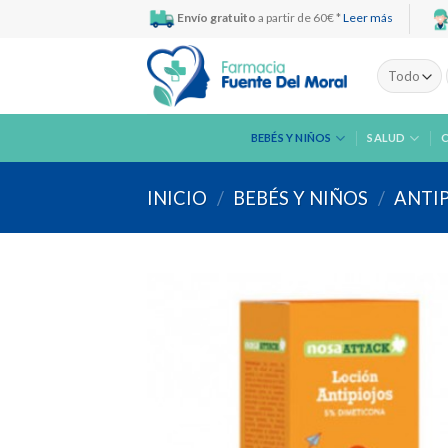
Skip
Envío gratuito
a partir de 60€ *
Leer más
to
content
BEBÉS Y NIÑOS
SALUD
INICIO
/
BEBÉS Y NIÑOS
/
ANTI