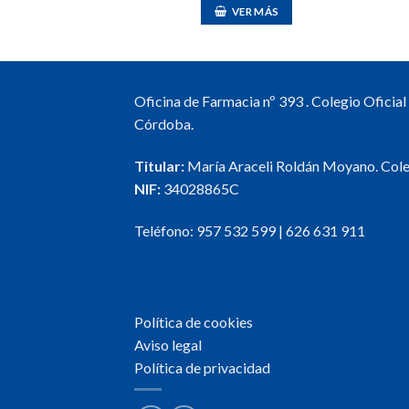
R AL CARRO
VER MÁS
Oficina de Farmacia nº 393 . Colegio Oficia
Córdoba.
Titular:
María Araceli Roldán Moyano. Col
NIF:
34028865C
Teléfono:
957 532 599
|
626 631 911
Política de cookies
Aviso legal
Política de privacidad