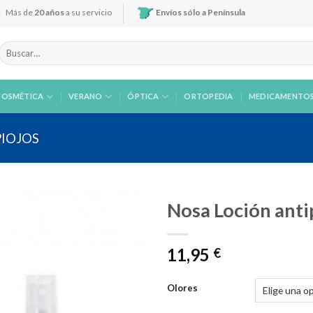
Más de
20 años
a su servicio
Envíos sólo a Península
Buscar
por:
COSMÉTICA
VERANO
ÓPTICA
ORTOPEDIA
MEDICAMENTO
PIOJOS
Nosa Loción anti
11,95
€
Añadir
a la
lista de
Olores
deseos