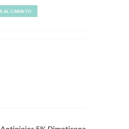
eticona cantidad
R AL CARRITO
n Antipiojos 5% Dimeticona