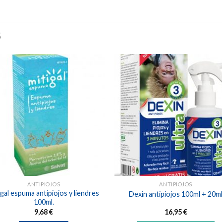
S
Añadir
Aña
a la
a l
lista de
lista
deseos
des
ANTIPIOJOS
ANTIPIOJOS
igal espuma antipiojos y liendres
Dexin antipiojos 100ml + 20m
100ml.
9,68
€
16,95
€