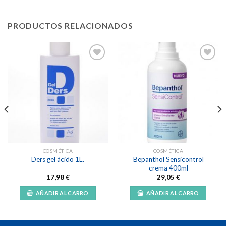
PRODUCTOS RELACIONADOS
Añadir
Añadir
a la
a la
lista de
lista de
deseos
deseos
COSMÉTICA
COSMÉTICA
Bepanthol Sensicontrol
Ders gel ácido 1L.
crema 400ml
17,98
€
29,05
€
AÑADIR AL CARRO
AÑADIR AL CARRO