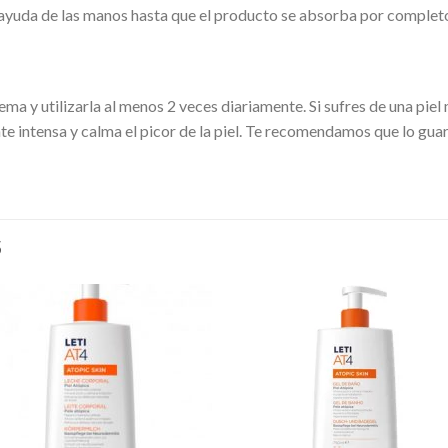
 ayuda de las manos hasta que el producto se absorba por complet
ema y utilizarla al menos 2 veces diariamente. Si sufres de una pie
te intensa y calma el picor de la piel. Te recomendamos que lo gua
S
Añadir
Aña
a la
a l
lista de
lista
deseos
des