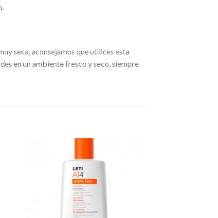
o.
l muy seca, aconsejamos que utilices esta
rdes en un ambiente fresco y seco, siempre
dir
Añadir
a
a la
 de
lista de
eos
deseos