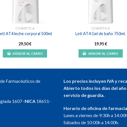
COSMÉTICA
COSMÉTICA
eti AT4 leche corporal 500ml
Leti AT4 Gel de baño 750ml.
29,50
€
19,95
€
AÑADIR AL CARRO
AÑADIR AL CARRO
l de Farmacéuticos de
Los precios incluyen IVA y rec
Abierto todos los días del año
servicio de guardia.
egiada 1607
-NICA
18651-
Horario de oficina de farmacia
Lunes a viernes de 9:30h a 14:00h
Sábados de 10:00h a 14:00h.