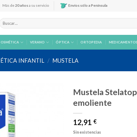
Más de
20 años
a su servicio
Envíos sólo a Península
Buscar
por:
COSMÉTICA
VERANO
ÓPTICA
ORTOPEDIA
MEDICAMENTO
ÉTICA INFANTIL
/
MUSTELA
Mustela Stelatop
emoliente
Añadir
12,91
a la
€
lista de
deseos
Sin existencias