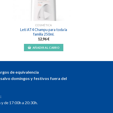
COSMÉTICA
Leti AT4 Champu para toda la
familia 250ml.
12,96
€
AÑADIR AL CARRO
argos de equivalencia
 salvo domingos y festivos fuera del
:
 y de 17:00h a 20:30h.