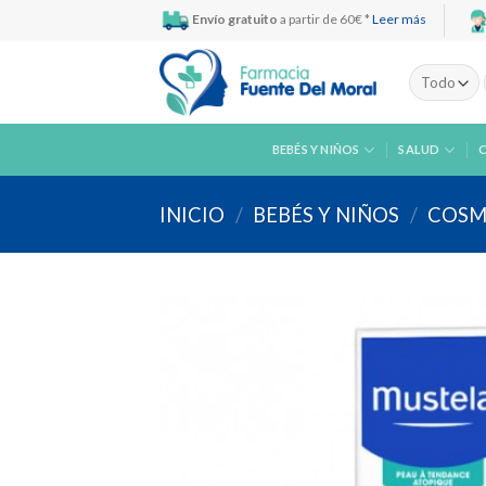
Skip
Envío gratuito
a partir de 60€ *
Leer más
to
content
BEBÉS Y NIÑOS
SALUD
INICIO
/
BEBÉS Y NIÑOS
/
COSM