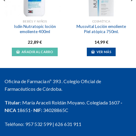
BEBÉS Y NIÑOS
COSMÉTICA
Isdin Nutratopic loción
Mussvital Loción emoliente
emoliente 400ml
Piel atópica 750ml.
22,89
€
14,99
€
AÑADIR AL CARRO
VER MÁS
Oficina de Farmacia nº 393 . Colegio Oficial de
Farmacéuticos de Córdoba.
Titular:
María Araceli Roldán Moyano. Colegiada 1607
-
NICA
18651-
NIF:
34028865C
Teléfono:
957 532 599
|
626 631 911