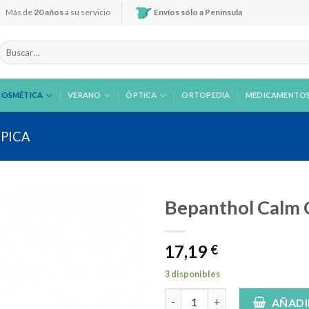
Más de
20 años
a su servicio
Envíos sólo a Península
Buscar
por:
COSMÉTICA
VERANO
ÓPTICA
ORTOPEDIA
MEDICAMENTO
ÓPICA
Bepanthol Calm 
17,19
€
Añadir
a la
3 disponibles
lista de
Bepanthol Calm Crema 50g can
deseos
AÑADI