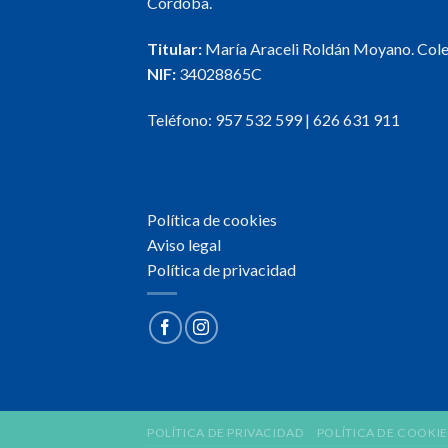
Córdoba.
Titular:
María Araceli Roldán Moyano. Col
NIF:
34028865C
Teléfono:
957 532 599
|
626 631 911
Política de cookies
Aviso legal
Política de privacidad
POLÍTICA DE PRIVACIDAD
POLÍTICA DE COOKIE