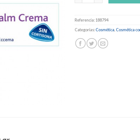
Referencia:
188794
Categorías:
Cosmética
,
Cosmética co
 gr