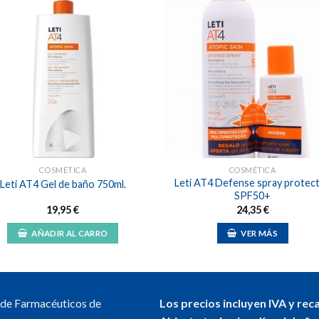
Añadir
Aña
a la
a l
lista de
lista
deseos
des
COSMÉTICA
COSMÉTICA
Leti AT4 Defense spray protec
Leti AT4 Gel de baño 750ml.
SPF50+
19,95
€
24,35
€
AÑADIR AL CARRO
VER MÁS
l de Farmacéuticos de
Los precios incluyen IVA y rec