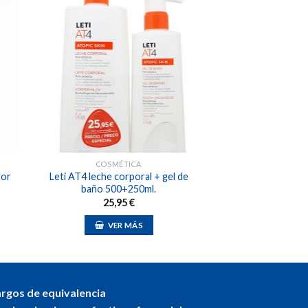
dir
Añadir
a
a la
 de
lista de
eos
deseos
COSMÉTICA
tor
Leti AT4 leche corporal + gel de
baño 500+250ml.
25,95
€
VER MÁS
argos de equivalencia