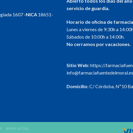
Abierto todos los días del año
servicio de guardia.
egiada 1607
-NICA
18651-
Horario de oficina de farmacia
Lunes a viernes de 9:30h a 14:00h
Sábados de 10:00h a 14:00h.
No cerramos por vacaciones.
Sitio Web:
https://.farmaciafue
info@farmaciafuentedelmoral.e
Domicilio:
C/ Córdoba, Nº10 Baj
S
AVISO LEGAL