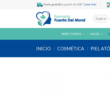
Skip
Envío gratuito
a partir de 60€ *
Leer más
to
content
BEBÉS Y NIÑOS
SALUD
INICIO
/
COSMÉTICA
/
PIEL AT