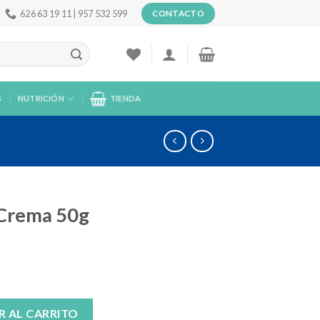
626 63 19 11 | 957 532 599
CONTACTO
S
NUTRICIÓN
TIENDA
Crema 50g
tidad
R AL CARRITO