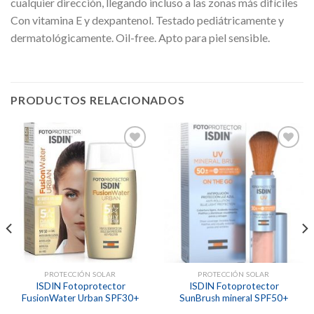
cualquier dirección, llegando incluso a las zonas más difíciles
Con vitamina E y dexpantenol. Testado pediátricamente y
dermatológicamente. Oil-free. Apto para piel sensible.
PRODUCTOS RELACIONADOS
Añadir
Añadir
a la
a la
lista de
lista de
deseos
deseos
PROTECCIÓN SOLAR
PROTECCIÓN SOLAR
ISDIN Fotoprotector
ISDIN Fotoprotector
FusionWater Urban SPF30+
SunBrush mineral SPF50+