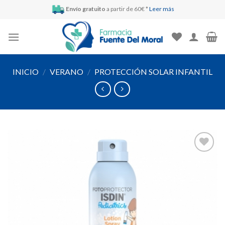
Skip
Envío gratuito
a partir de 60€ *
Leer más
to
content
INICIO
/
VERANO
/
PROTECCIÓN SOLAR INFANTIL
Añadir
a la
lista de
deseos