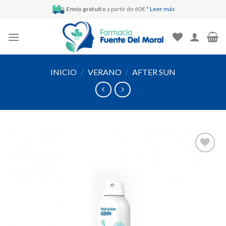
Skip
Envío gratuito
a partir de 60€ *
Leer más
to
content
INICIO
/
VERANO
/
AFTER SUN
Añadir
a la
lista de
deseos