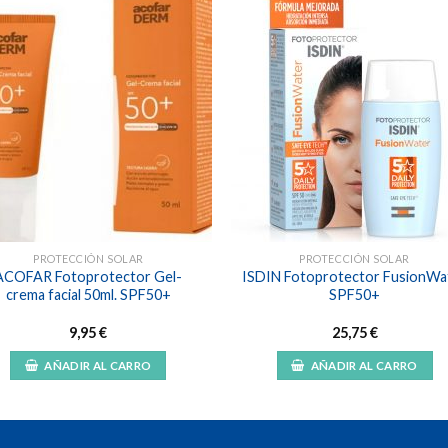
Añadir
Aña
a la
a l
lista de
lista
deseos
des
PROTECCIÓN SOLAR
PROTECCIÓN SOLAR
ACOFAR Fotoprotector Gel-
ISDIN Fotoprotector FusionWa
crema facial 50ml. SPF50+
SPF50+
9,95
€
25,75
€
AÑADIR AL CARRO
AÑADIR AL CARRO