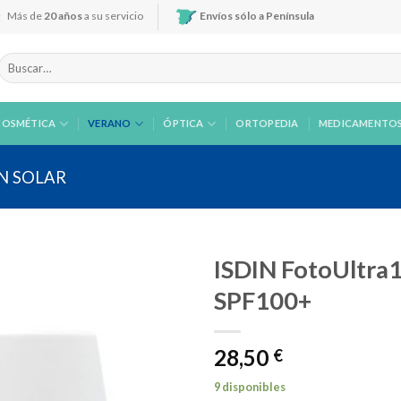
Más de
20 años
a su servicio
Envíos sólo a Península
Buscar
por:
COSMÉTICA
VERANO
ÓPTICA
ORTOPEDIA
MEDICAMENTO
N SOLAR
ISDIN FotoUltra1
SPF100+
Añadir
28,50
a la
€
lista de
deseos
9 disponibles