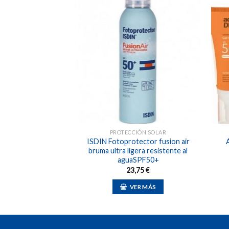
Añadir
Añadir
a la
a la
lista de
lista de
deseos
deseos
IÓN SOLAR
PROTECCIÓN SOLAR
ctor transparente
ISDIN Fotoprotector fusion air
obre piel mojada
bruma ultra ligera resistente al
F50+
aguaSPF50+
,88
€
23,75
€
ER MÁS
VER MÁS