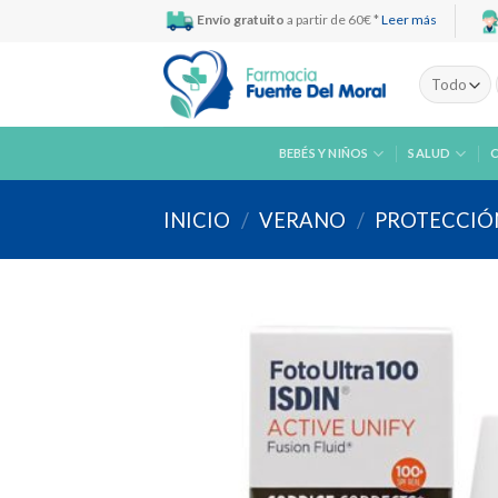
Skip
Envío gratuito
a partir de 60€ *
Leer más
to
content
BEBÉS Y NIÑOS
SALUD
INICIO
/
VERANO
/
PROTECCIÓ