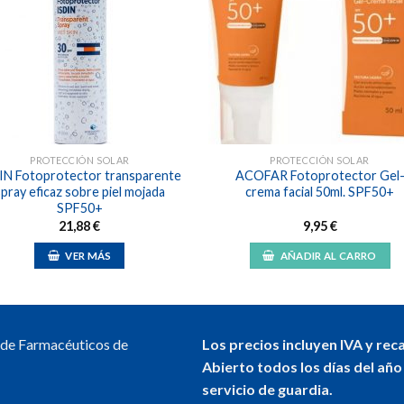
Añadir
Aña
a la
a l
lista de
lista
deseos
des
PROTECCIÓN SOLAR
PROTECCIÓN SOLAR
IN Fotoprotector transparente
ACOFAR Fotoprotector Gel
spray eficaz sobre piel mojada
crema facial 50ml. SPF50+
SPF50+
21,88
€
9,95
€
VER MÁS
AÑADIR AL CARRO
l de Farmacéuticos de
Los precios incluyen IVA y rec
Abierto todos los días del año
servicio de guardia.