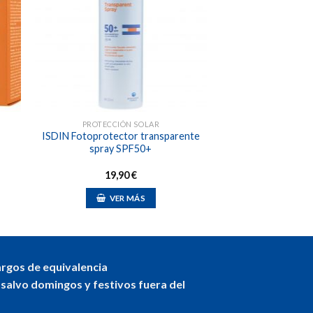
dir
Añadir
a
a la
 de
lista de
eos
deseos
PROTECCIÓN SOLAR
-
ISDIN Fotoprotector transparente
spray SPF50+
19,90
€
VER MÁS
argos de equivalencia
 salvo domingos y festivos fuera del