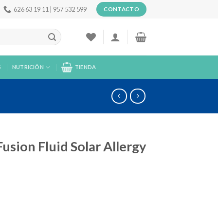
626 63 19 11 | 957 532 599
CONTACTO
S
NUTRICIÓN
TIENDA
usion Fluid Solar Allergy