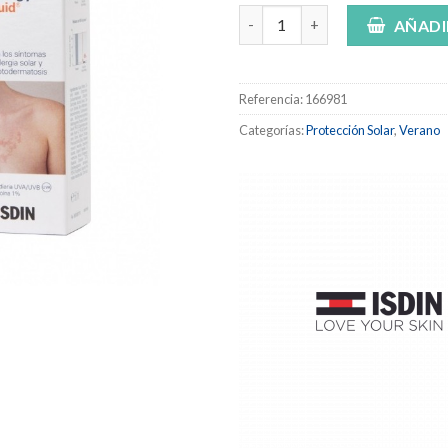
ISDIN FotoUltra Fusion Fluid S
AÑADI
Referencia:
166981
Categorías:
Protección Solar
,
Verano