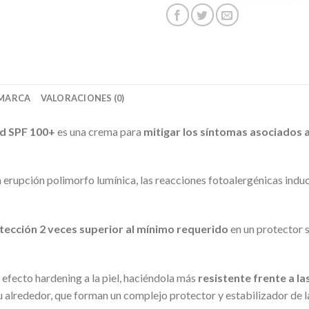
MARCA
VALORACIONES (0)
id SPF 100+
es una crema para
mitigar los síntomas asociados a
 erupción polimorfo lumínica, las reacciones fotoalergénicas indu
tección 2 veces superior al mínimo requerido
en un protector 
 efecto hardening a la piel, haciéndola más
resistente frente a la
su alrededor, que forman un complejo protector y estabilizador de