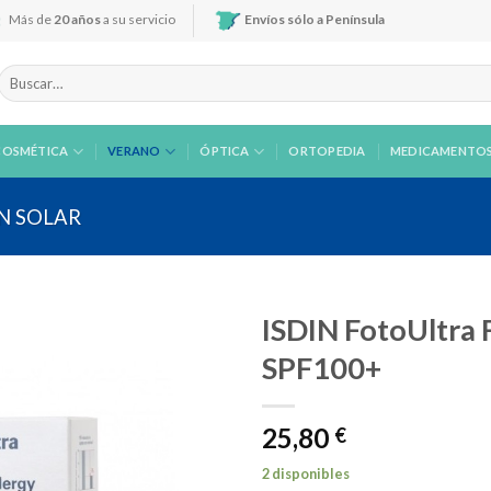
Más de
20 años
a su servicio
Envíos sólo a Península
Buscar
por:
COSMÉTICA
VERANO
ÓPTICA
ORTOPEDIA
MEDICAMENTO
N SOLAR
ISDIN FotoUltra F
SPF100+
Añadir
25,80
a la
€
lista de
deseos
2 disponibles