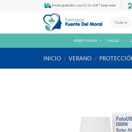
Skip
Envío gratuito
a partir de 60€ *
Leer más
to
content
BEBÉS Y NIÑOS
SALUD
INICIO
/
VERANO
/
PROTECCIÓ