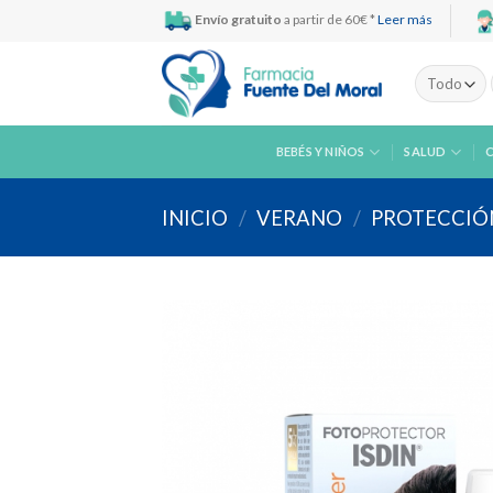
Skip
Envío gratuito
a partir de 60€ *
Leer más
to
content
BEBÉS Y NIÑOS
SALUD
INICIO
/
VERANO
/
PROTECCIÓ