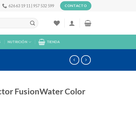
626 63 19 11 | 957 532 599
CONTACTO
S
NUTRICIÓN
TIENDA
ctor FusionWater Color