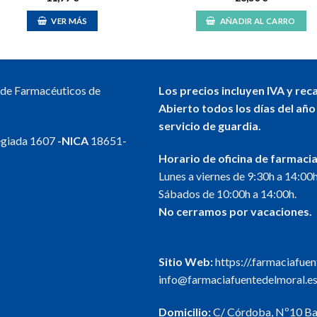
VER MÁS
AÑADIR AL CARRO
l de Farmacéuticos de
Los precios incluyen IVA y rec
Abierto todos los días del año
servicio de guardia.
egiada 1607
-NICA
18651-
Horario de oficina de farmacia
Lunes a viernes de 9:30h a 14:00h
Sábados de 10:00h a 14:00h.
No cerramos por vacaciones.
Sitio Web:
https://.farmaciafue
info@farmaciafuentedelmoral.e
Domicilio:
C/ Córdoba, Nº10 Baj