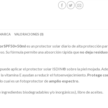
MARCA
VALORACIONES (0)
lorSPF50+50ml
es un protector solar diario de alta protección pa
doso. Su fórmula permite una absorción rápida que
no deja residuo
puede aplicar el protector solar ISDIN® sobre la piel mojada. Ad
 la vitamina E ayudan a reducir el fotoenvejecimiento.
Protege con
n lo cual es un fotoprotector de
amplio espectro
.
ingredientes biodegradables y/o inorgánicos), libre de aceites.