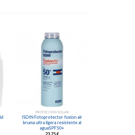
dir
Añadir
a
a la
 de
lista de
eos
deseos
PROTECCIÓN SOLAR
id
ISDIN Fotoprotector fusion air
bruma ultra ligera resistente al
aguaSPF50+
23,75
€