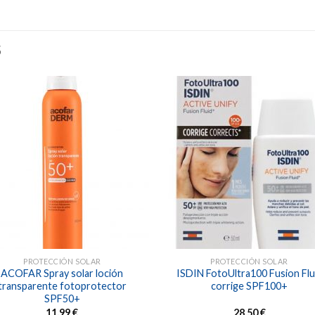
S
Añadir
Aña
a la
a l
lista de
lista
deseos
des
PROTECCIÓN SOLAR
PROTECCIÓN SOLAR
ACOFAR Spray solar loción
ISDIN FotoUltra100 Fusion Flu
transparente fotoprotector
corrige SPF100+
SPF50+
11,99
€
28,50
€