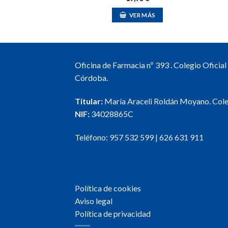
R AL CARRO
VER MÁS
Oficina de Farmacia nº 393 . Colegio Oficia
Córdoba.
Titular:
María Araceli Roldán Moyano. Col
NIF:
34028865C
Teléfono:
957 532 599
|
626 631 911
Política de cookies
Aviso legal
Política de privacidad