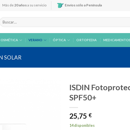
Más de
20 años
a su servicio
Envíos sólo a Península
Buscar
por:
COSMÉTICA
VERANO
ÓPTICA
ORTOPEDIA
MEDICAMENTO
N SOLAR
ISDIN Fotoprote
SPF50+
Añadir
25,75
a la
€
lista de
deseos
14 disponibles