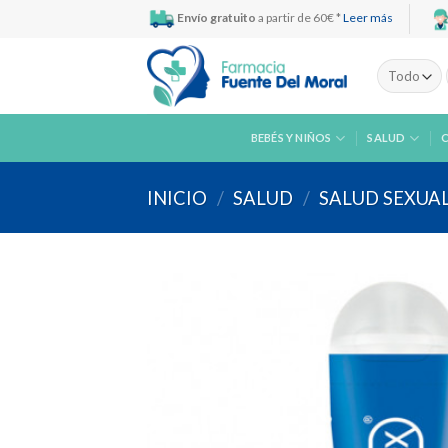
Skip
Envío gratuito
a partir de 60€ *
Leer más
to
content
BEBÉS Y NIÑOS
SALUD
INICIO
/
SALUD
/
SALUD SEXUA