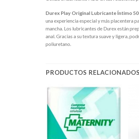
Durex Play Original Lubricante Íntimo 5
una experiencia especial y más placentera par
mancha. Los lubricantes de Durex están prepa
anal. Gracias a su textura suave y ligera, po
poliuretano.
PRODUCTOS RELACIONADO
Añadir
Añadir
a la
a la
lista de
lista de
deseos
deseos