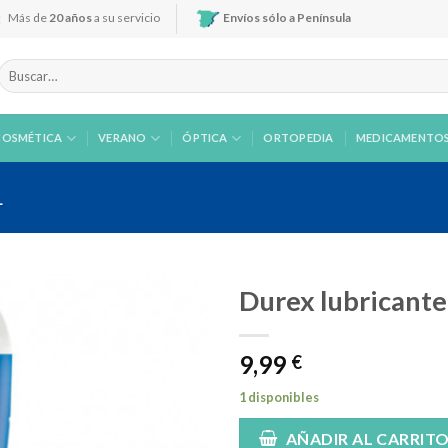
Más de
20 años
a su servicio
Envíos sólo a Península
Buscar
por:
COSMÉTICA
VERANO
ÓPTICA
ORTOPEDIA
MEDICAMENTO
L
Durex lubricante
9,99
€
Añadir
a la
1 disponibles
lista de
deseos
AÑADIR AL CARRIT