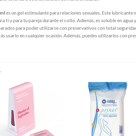
0ml
es un gel estimulante para relaciones sexuales. Este lubricante
a ti y para tu pareja durante el coito. Además, es soluble en agua y
rados para poder utilizarse con preservativos con total seguridad
drás usarlo en cualquier ocasión. Además, puedes utilizarlos con pre
S
Añadir
Aña
a la
a l
lista de
lista
deseos
des