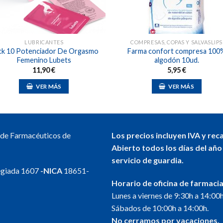
LUBRICANTES
COMPRESAS, COPAS Y SALVASLIPS
ck 10 Potenciador De Orgasmo
Farma confort compresa 100
Femenino Lubets
algodón 10ud.
11,90
€
5,95
€
VER MÁS
VER MÁS
l de Farmacéuticos de
Los precios incluyen IVA y rec
Abierto todos los días del año
servicio de guardia.
egiada 1607
-NICA
18651-
Horario de oficina de farmacia
Lunes a viernes de 9:30h a 14:00h
Sábados de 10:00h a 14:00h.
No cerramos por vacaciones.