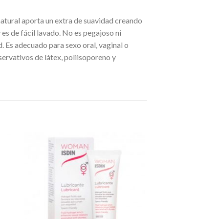
 natural aporta un extra de suavidad creando
 es de fácil lavado. No es pegajoso ni
. Es adecuado para sexo oral, vaginal o
servativos de látex, poliisoporeno y
dir
Añadir
a
a la
 de
lista de
eos
deseos