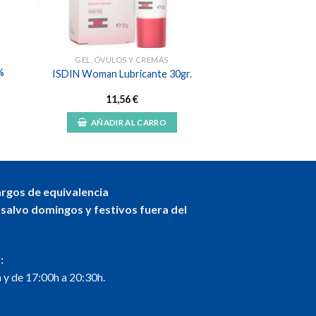
GEL, ÓVULOS Y CREMAS
%
ISDIN Woman Lubricante 30gr.
11,56
€
AÑADIR AL CARRO
argos de equivalencia
 salvo domingos y festivos fuera del
:
 y de 17:00h a 20:30h.