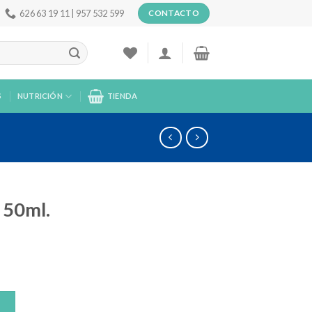
626 63 19 11 | 957 532 599
CONTACTO
S
NUTRICIÓN
TIENDA
 50ml.
O