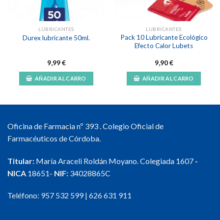
LUBRICANTES
LUBRICANTES
Pack 10 Lubricante Ecológico
Durex lubricante 50ml.
Efecto Calor Lubets
9,99
€
9,90
€
AÑADIR AL CARRO
AÑADIR AL CARRO
Oficina de Farmacia nº 393 . Colegio Oficial de
Farmacéuticos de Córdoba.
Titular:
María Araceli Roldán Moyano. Colegiada 1607
-
NICA
18651-
NIF:
34028865C
Teléfono:
957 532 599
|
626 631 911