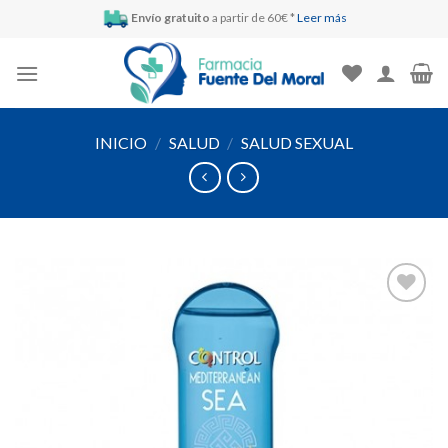
Skip
Envío gratuito
a partir de 60€ *
Leer más
to
content
INICIO
/
SALUD
/
SALUD SEXUAL
Añadir
a la
lista de
deseos