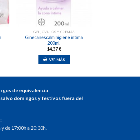
GEL, ÓVULOS Y CREMAS
n
Ginecanescalm higiene íntima
200ml.
14,37
€
VER MÁS
argos de equivalencia
 salvo domingos y festivos fuera del
:
 y de 17:00h a 20:30h.