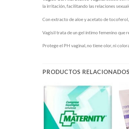
la irritación, facilitando las relaciones sexual
Con extracto de aloe y acetato de tocoferol,
Vagisil trata de un gel íntimo femenino que re
Protege el PH vaginal, no tiene olor, ni color
PRODUCTOS RELACIONADO
Añadir
Añadir
a la
a la
lista de
lista de
deseos
deseos