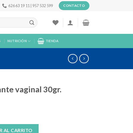
626 63 19 11 | 957 532 599
CONTACTO
S
NUTRICIÓN
TIENDA
ante vaginal 30gr.
0gr. cantidad
R AL CARRITO