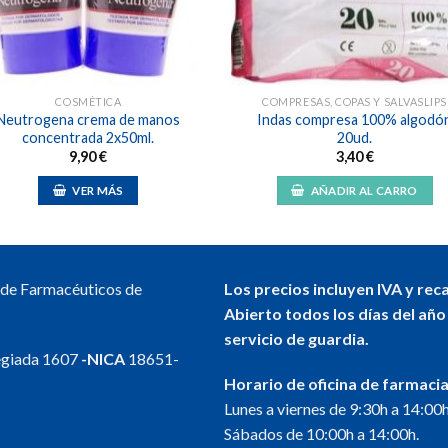
COSMÉTICA
COMPRESAS, COPAS Y SALVASLIPS
Neutrogena crema de manos
Indas compresa 100% algodó
concentrada 2x50ml.
20ud.
9,90
€
3,40
€
VER MÁS
AÑADIR AL CARRO
l de Farmacéuticos de
Los precios incluyen IVA y rec
Abierto todos los días del año
servicio de guardia.
egiada 1607
-NICA
18651-
Horario de oficina de farmacia
Lunes a viernes de 9:30h a 14:00h
Sábados de 10:00h a 14:00h.