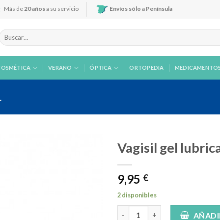
Más de
20 años
a su servicio
Envíos sólo a Península
Buscar
por:
COSMÉTICA
VERANO
ÓPTICA
ORTOPEDIA
MEDICAMENTO
L
Vagisil gel lubric
9,95
€
Añadir
a la
2 disponibles
lista de
Vagisil gel lubricante vaginal 3
deseos
AÑADI