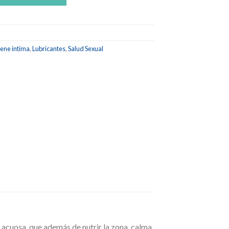
iene íntima
,
Lubricantes
,
Salud Sexual
 acuosa, que además de nutrir la zona, calma