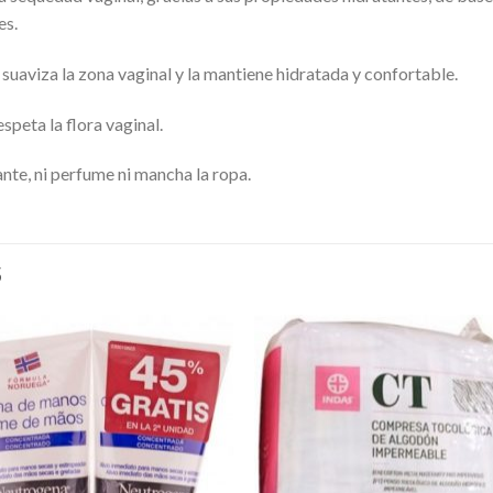
es.
 suaviza la zona vaginal y la mantiene hidratada y confortable.
speta la flora vaginal.
ante, ni perfume ni mancha la ropa.
S
Añadir
Aña
a la
a l
lista de
lista
deseos
des