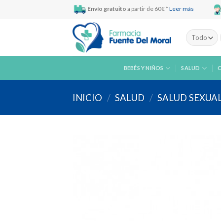
Skip
Envío gratuito
a partir de 60€ *
Leer más
to
content
BEBÉS Y NIÑOS
SALUD
INICIO
/
SALUD
/
SALUD SEXUA