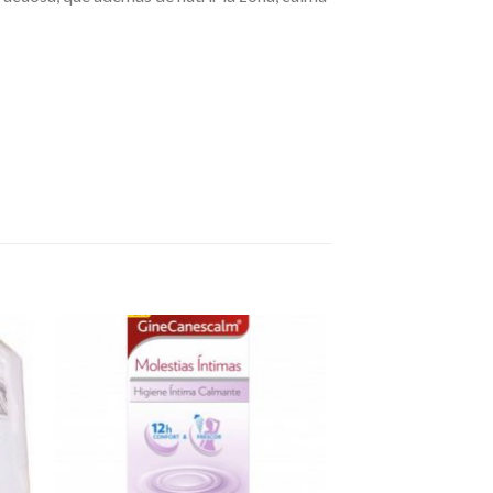
dir
Añadir
a
a la
 de
lista de
eos
deseos