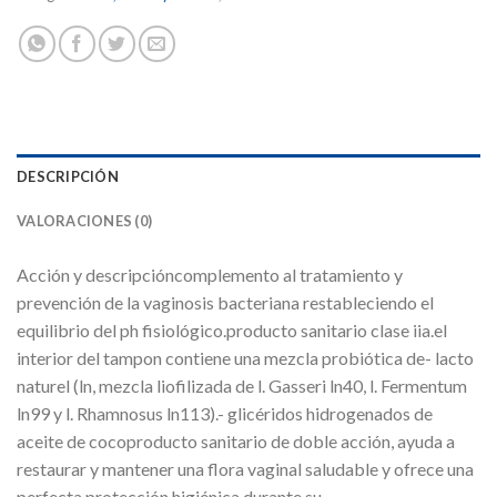
DESCRIPCIÓN
VALORACIONES (0)
Acción y descripcióncomplemento al tratamiento y
prevención de la vaginosis bacteriana restableciendo el
equilibrio del ph fisiológico.producto sanitario clase iia.el
interior del tampon contiene una mezcla probiótica de- lacto
naturel (ln, mezcla liofilizada de l. Gasseri ln40, l. Fermentum
ln99 y l. Rhamnosus ln113).- glicéridos hidrogenados de
aceite de cocoproducto sanitario de doble acción, ayuda a
restaurar y mantener una flora vaginal saludable y ofrece una
perfecta protección higiénica durante su