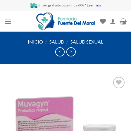
Skip
Envío gratuito
a partir de 60€ *
Leer más
to
content
INICIO
/
SALUD
/
SALUD SEXUAL
Añadir
a la
lista de
deseos