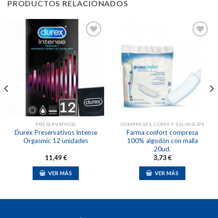
PRODUCTOS RELACIONADOS
Añadir
Añadir
a la
a la
lista de
lista de
deseos
deseos
PRESERVATIVOS
COMPRESAS, COPAS Y SALVASLIPS
Durex Preservativos Intense
Farma confort compresa
Orgasmic 12 unidades
100% algodón con malla
20ud.
11,49
€
3,73
€
VER MÁS
VER MÁS