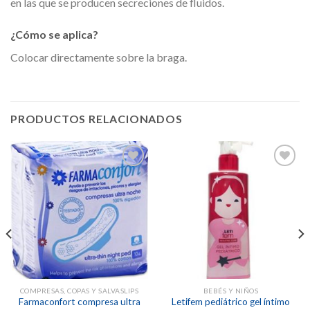
en las que se producen secreciones de fluidos.
¿Cómo se aplica?
Colocar directamente sobre la braga.
PRODUCTOS RELACIONADOS
Añadir
Añadir
a la
a la
lista de
lista de
deseos
deseos
COMPRESAS, COPAS Y SALVASLIPS
BEBÉS Y NIÑOS
Farmaconfort compresa ultra
Letifem pediátrico gel íntimo