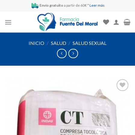
Skip
Envío gratuito
a partir de 60€ *
Leer más
to
content
INICIO
/
SALUD
/
SALUD SEXUAL
Añadir
a la
lista de
deseos