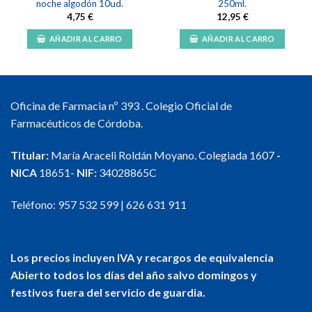
noche algodón 10ud.
250ml.
4,75
€
12,95
€
AÑADIR AL CARRO
AÑADIR AL CARRO
Oficina de Farmacia nº 393 . Colegio Oficial de
Farmacéuticos de Córdoba.
Titular:
María Araceli Roldán Moyano. Colegiada 1607
-
NICA
18651-
NIF:
34028865C
Teléfono:
957 532 599
|
626 631 911
Los precios incluyen IVA y recargos de equivalencia
Abierto todos los días del año salvo domingos y
festivos fuera del servicio de guardia.