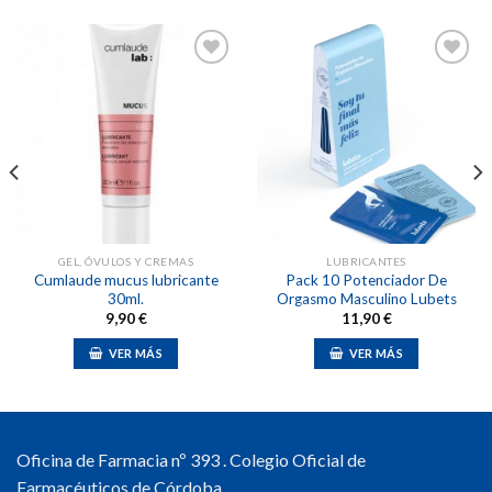
Añadir
Añadir
a la
a la
lista de
lista de
deseos
deseos
GEL, ÓVULOS Y CREMAS
LUBRICANTES
Cumlaude mucus lubricante
Pack 10 Potenciador De
30ml.
Orgasmo Masculino Lubets
9,90
€
11,90
€
VER MÁS
VER MÁS
Oficina de Farmacia nº 393 . Colegio Oficial de
Farmacéuticos de Córdoba.