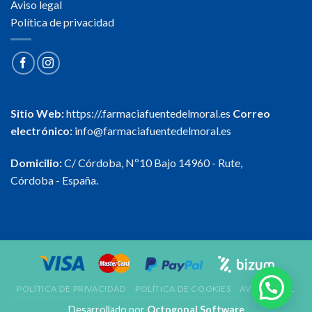
Aviso legal
Política de privacidad
Sitio Web:
https://.farmaciafuentedelmoral.es
Correo
electrónico:
info@farmaciafuentedelmoral.es
Domicilio:
C/ Córdoba, Nº10 Bajo 14960 - Rute,
Córdoba - España.
POLÍTICA DE PRIVACIDAD
POLÍTICA DE COOKIES
AVISO LEGAL
Desarrollado por
Octogonal Software