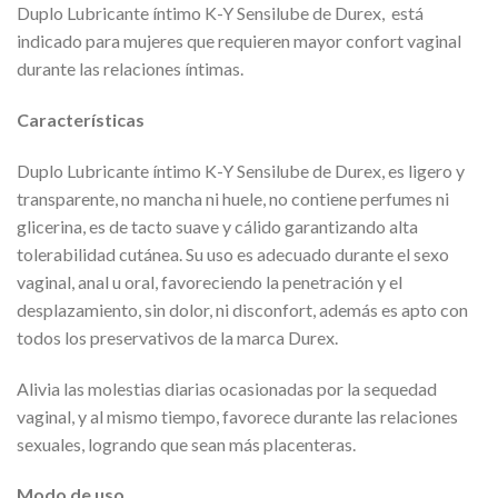
Duplo Lubricante íntimo K-Y Sensilube de Durex, está
indicado para mujeres que requieren mayor confort vaginal
durante las relaciones íntimas.
Características
Duplo Lubricante íntimo K-Y Sensilube de Durex, es ligero y
transparente, no mancha ni huele, no contiene perfumes ni
glicerina, es de tacto suave y cálido garantizando alta
tolerabilidad cutánea. Su uso es adecuado durante el sexo
vaginal, anal u oral, favoreciendo la penetración y el
desplazamiento, sin dolor, ni disconfort, además es apto con
todos los preservativos de la marca Durex.
Alivia las molestias diarias ocasionadas por la sequedad
vaginal, y al mismo tiempo, favorece durante las relaciones
sexuales, logrando que sean más placenteras.
Modo de uso