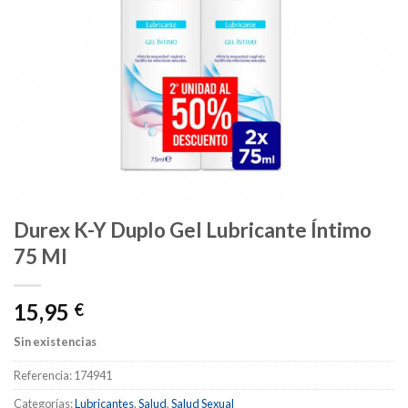
Durex K-Y Duplo Gel Lubricante Íntimo
75 Ml
15,95
€
Sin existencias
Referencia:
174941
Categorías:
Lubricantes
,
Salud
,
Salud Sexual