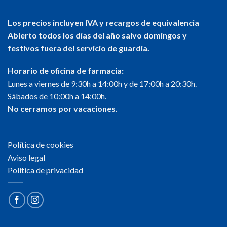
Los precios incluyen IVA y recargos de equivalencia
Abierto todos los días del año salvo domingos y
festivos fuera del servicio de guardia.
Horario de oficina de farmacia:
Lunes a viernes de 9:30h a 14:00h y de 17:00h a 20:30h.
Sábados de 10:00h a 14:00h.
No cerramos por vacaciones.
Política de cookies
Aviso legal
Política de privacidad