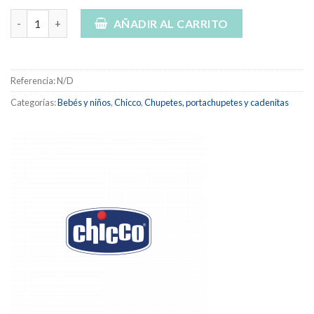
7,95 €
Chicco chupete physio forma comfort silicona luminoso cantid
hasta
AÑADIR AL CARRITO
7,99 €
Referencia:
N/D
Categorías:
Bebés y niños
,
Chicco
,
Chupetes, portachupetes y cadenitas