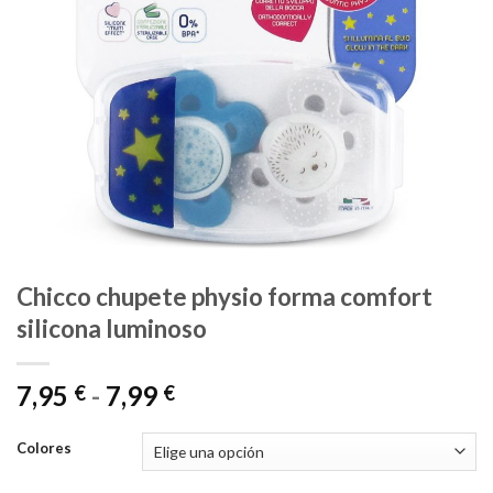
Chicco chupete physio forma comfort
silicona luminoso
Rango
7,95
-
7,99
€
€
de
precios:
Colores
desde