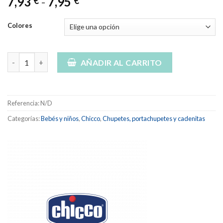
Rango
7,93
-
7,95
€
€
de
precios:
Colores
desde
7,93 €
Chicco chupete physio comfort silicona cantidad
hasta
AÑADIR AL CARRITO
7,95 €
Referencia:
N/D
Categorías:
Bebés y niños
,
Chicco
,
Chupetes, portachupetes y cadenitas