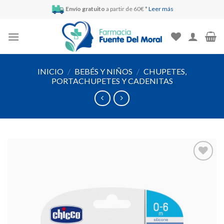
Skip
Envío gratuito
a partir de 60€ *
Leer más
to
content
INICIO
/
BEBÉS Y NIÑOS
/
CHUPETES,
PORTACHUPETES Y CADENITAS
Añadir
a la
lista de
deseos