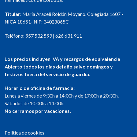
Las
opciones
Titular:
María Araceli Roldán Moyano. Colegiada 1607
-
se
NICA
18651-
NIF:
34028865C
pueden
elegir
en
Teléfono:
957 532 599
|
626 631 911
la
página
de
Los precios incluyen IVA y recargos de equivalencia
producto
Abierto todos los días del año salvo domingos y
festivos fuera del servicio de guardia.
Horario de oficina de farmacia:
Lunes a viernes de 9:30h a 14:00h y de 17:00h a 20:30h.
Sábados de 10:00h a 14:00h.
No cerramos por vacaciones.
Política de cookies