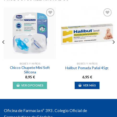
Añadir
Añadir
a la
a la
lista de
lista de
deseos
deseos
BEBÉS Y NIÑOS
BEBÉS Y NIÑOS
Chicco Chupete Mini Soft
Halibut Pomada Pañal 45gr.
Silicona
8,95
€
6,95
€
VER OPCIONES
VER MÁS
Este
producto
tiene
múltiples
Oficina de Farmacia nº 393 . Colegio Oficial de
variantes.
Farmacéuticos de Córdoba.