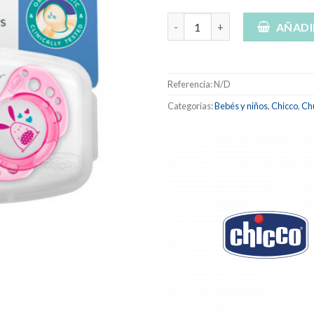
7,50 
Chicco chupete physio air láte
hasta
AÑADI
7,95 
Referencia:
N/D
Categorías:
Bebés y niños
,
Chicco
,
Chu