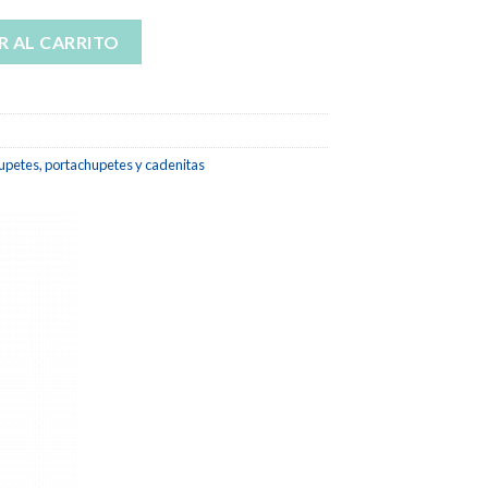
€
x cantidad
R AL CARRITO
€
petes, portachupetes y cadenitas