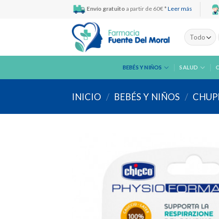
Skip
Envío gratuito
a partir de 60€ *
Leer más
to
content
BEBÉS Y NIÑOS
SALUD
INICIO
/
BEBÉS Y NIÑOS
/
CHUP