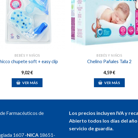
Añadir
Aña
a la
a l
lista de
lista
deseos
des
BEBÉS Y NIÑOS
BEBÉS Y NIÑOS
hicco chupete soft + easy clip
Chelino Pañales Talla 2
9,02
€
4,59
€
VER MÁS
VER MÁS
Este
producto
tiene
múltiples
l de Farmacéuticos de
Los precios incluyen IVA y rec
variantes.
Abierto todos los días del año
Las
servicio de guardia.
opciones
egiada 1607
-NICA
18651-