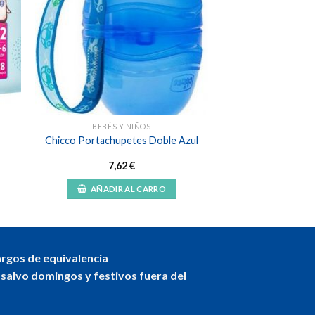
dir
Añadir
a
a la
 de
lista de
eos
deseos
BEBÉS Y NIÑOS
Chicco Portachupetes Doble Azul
7,62
€
AÑADIR AL CARRO
argos de equivalencia
 salvo domingos y festivos fuera del