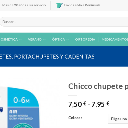
Más de
20 años
a su servicio
Envíos sólo a Península
Buscar
por:
COSMÉTICA
VERANO
ÓPTICA
ORTOPEDIA
MEDICAMENTO
ETES, PORTACHUPETES Y CADENITAS
Chicco chupete p
Rang
7,50
-
7,95
€
€
Añadir
de
a la
precio
lista de
Colores
desde
deseos