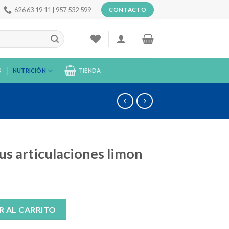
626 63 19 11 | 957 532 599
CONTACTO
S
NUTRICIÓN
TIENDA
us articulaciones limon
nes limon cantidad
R AL CARRITO