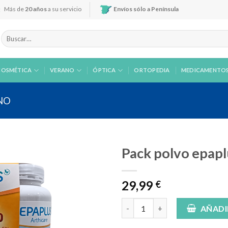
Más de
20 años
a su servicio
Envíos sólo a Península
Buscar
por:
COSMÉTICA
VERANO
ÓPTICA
ORTOPEDIA
MEDICAMENTO
NO
Pack polvo epapl
29,99
€
Añadir
a la
Pack polvo epaplus articulacio
AÑADI
lista de
deseos