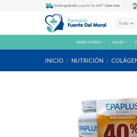
Skip
Envío gratuito
a partir de 60€ *
Leer más
to
content
BEBÉS Y NIÑOS
SALUD
INICIO
/
NUTRICIÓN
/
COLÁGE