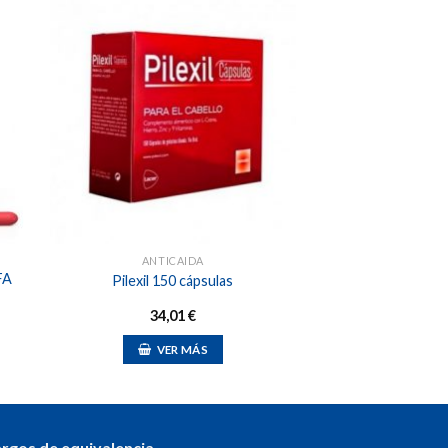
dir
Añadir
a
a la
 de
lista de
eos
deseos
ANTICAIDA
FA
Pilexil 150 cápsulas
34,01
€
VER MÁS
argos de equivalencia