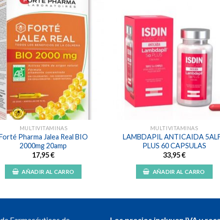
Añadir
Aña
a la
a l
lista de
lista
deseos
des
MULTIVITAMINAS
MULTIVITAMINAS
Forté Pharma Jalea Real BIO
LAMBDAPIL ANTICAIDA 5AL
2000mg 20amp
PLUS 60 CAPSULAS
17,95
€
33,95
€
AÑADIR AL CARRO
AÑADIR AL CARRO
l de Farmacéuticos de
Los precios incluyen IVA y rec