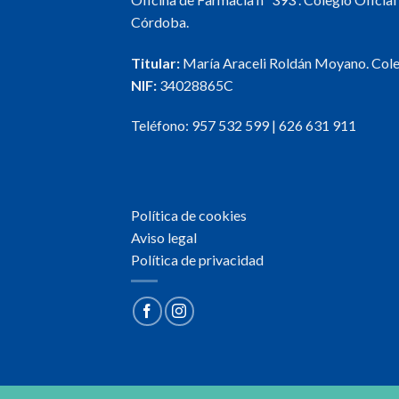
variantes.
Córdoba.
Las
opciones
Titular:
María Araceli Roldán Moyano. Col
se
NIF:
34028865C
pueden
elegir
Teléfono:
957 532 599
|
626 631 911
en
la
página
de
Política de cookies
producto
Aviso legal
Política de privacidad