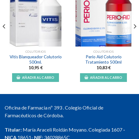
Añadir
Añadir
a la
a la
lista de
lista de
deseos
deseos
COLUTORIOS
COLUTORIOS
Vitis Blanqueador Colutorio
Perio Aid Colutorio
500ml.
Tratamiento 500ml
10,95
€
10,83
€
AÑADIR AL CARRO
AÑADIR AL CARRO
Oficina de Farmacia nº 393 . Colegio Oficial de
Farmacéuticos de Córdoba.
Titular:
María Araceli Roldán Moyano. Colegiada 1607
-
NICA
18651-
NIF:
34028865C