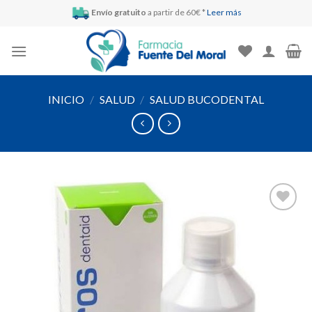
Skip
Envío gratuito
a partir de 60€ *
Leer más
to
content
INICIO
/
SALUD
/
SALUD BUCODENTAL
Añadir
a la
lista de
deseos