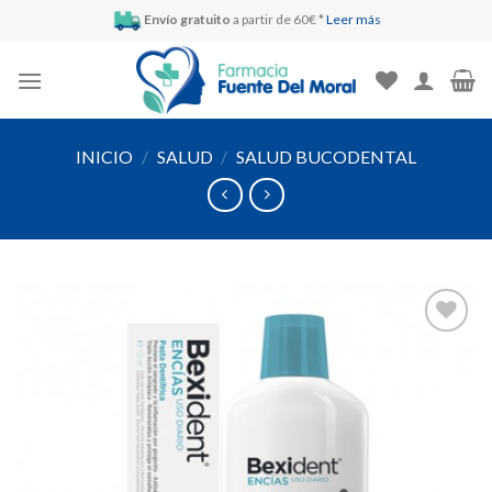
Skip
Envío gratuito
a partir de 60€ *
Leer más
to
content
INICIO
/
SALUD
/
SALUD BUCODENTAL
Añadir
a la
lista de
deseos