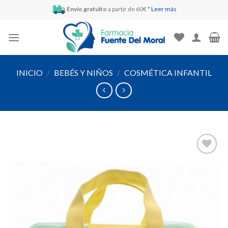
Skip
Envío gratuito
a partir de 60€ *
Leer más
to
content
INICIO
/
BEBÉS Y NIÑOS
/
COSMÉTICA INFANTIL
Añadir
a la
lista de
deseos