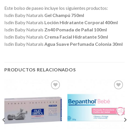
Este bolso de paseo incluye los siguientes productos:
Isdin Baby Naturals
Gel Champú 750ml
Isdin Baby Naturals
Loción Hidratante Corporal 400ml
Isdin Baby Naturals
Zn40 Pomada de Pañal 100ml
Isdin Baby Naturals
Crema Facial Hidratante 50ml
Isdin Baby Naturals
Agua Suave Perfumada Colonia 30ml
PRODUCTOS RELACIONADOS
Añadir
Añadir
a la
a la
lista de
lista de
deseos
deseos