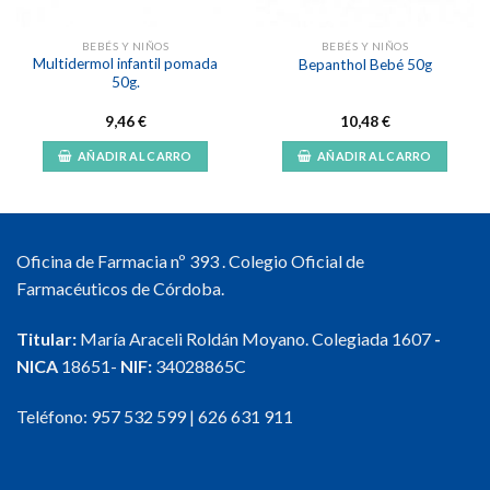
BEBÉS Y NIÑOS
BEBÉS Y NIÑOS
Multidermol infantil pomada
Bepanthol Bebé 50g
50g.
9,46
€
10,48
€
AÑADIR AL CARRO
AÑADIR AL CARRO
Oficina de Farmacia nº 393 . Colegio Oficial de
Farmacéuticos de Córdoba.
Titular:
María Araceli Roldán Moyano. Colegiada 1607
-
NICA
18651-
NIF:
34028865C
Teléfono:
957 532 599
|
626 631 911