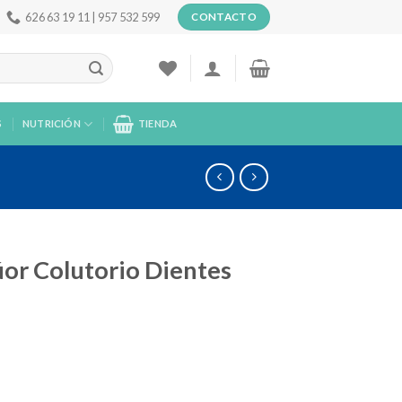
626 63 19 11 | 957 532 599
CONTACTO
S
NUTRICIÓN
TIENDA
úor Colutorio Dientes