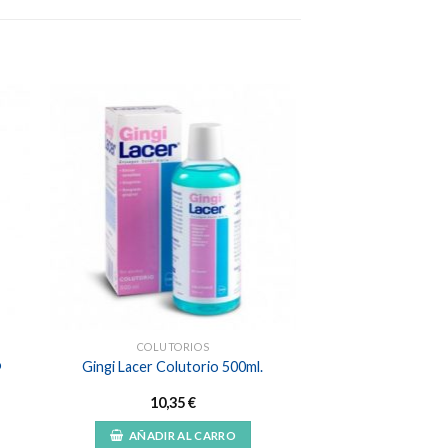
dir
Añadir
a
a la
 de
lista de
eos
deseos
COLUTORIOS
o
Gingi Lacer Colutorio 500ml.
10,35
€
AÑADIR AL CARRO