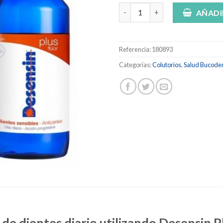
Desensin Plus Flúor Colutorio 
AÑADI
Referencia:
180893
Categorías:
Colutorios
,
Salud Bucoden
e dientes diario utilizando Desensin P