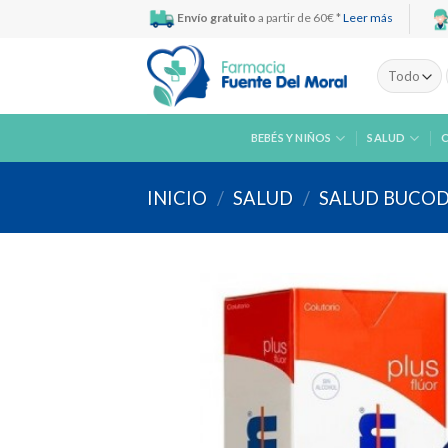
Skip
Envío gratuito
a partir de 60€ *
Leer más
to
content
BEBÉS Y NIÑOS
SALUD
INICIO
/
SALUD
/
SALUD BUCO