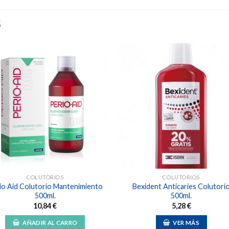
S
Añadir
Aña
a la
a l
lista de
lista
deseos
des
COLUTORIOS
COLUTORIOS
io Aid Colutorio Mantenimiento
Bexident Anticaries Colutori
500ml.
500ml.
10,84
€
5,28
€
AÑADIR AL CARRO
VER MÁS