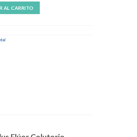
Dientes Sensibles 500ml cantidad
R AL CARRITO
tal
lus Flúor Colutorio