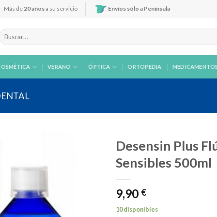
Más de
20 años
a su servicio
Envíos sólo a Península
Buscar
por:
COSMÉTICA
VERANO
ÓPTICA
ORTOPEDIA
MEDICAMENTO
DENTAL
Desensin Plus Fl
Sensibles 500ml
Añadir
9,90
a la
€
lista de
deseos
10 disponibles