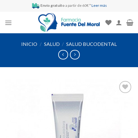
Skip
Envío gratuito
a partir de 60€ *
Leer más
to
content
INICIO
/
SALUD
/
SALUD BUCODENTAL
Añadir
a la
lista de
deseos