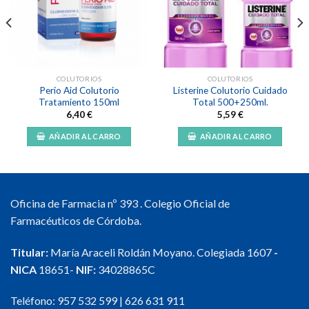
lista de
lista de
deseos
deseos
COLUTORIOS
COLUTORIOS
Perio Aid Colutorio
Listerine Colutorio Cuidado
Tratamiento 150ml
Total 500+250ml.
6,40
€
5,59
€
AÑADIR AL CARRO
AÑADIR AL CARRO
Oficina de Farmacia nº 393 . Colegio Oficial de
Farmacéuticos de Córdoba.
Titular:
María Araceli Roldán Moyano. Colegiada 1607
-
NICA
18651-
NIF:
34028865C
Teléfono:
957 532 599
|
626 631 911