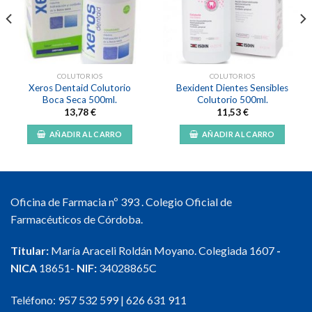
lista de
lista de
deseos
deseos
COLUTORIOS
COLUTORIOS
Xeros Dentaid Colutorio
Bexident Dientes Sensibles
Boca Seca 500ml.
Colutorio 500ml.
13,78
€
11,53
€
AÑADIR AL CARRO
AÑADIR AL CARRO
Oficina de Farmacia nº 393 . Colegio Oficial de
Farmacéuticos de Córdoba.
Titular:
María Araceli Roldán Moyano. Colegiada 1607
-
NICA
18651-
NIF:
34028865C
Teléfono:
957 532 599
|
626 631 911