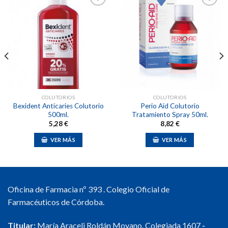
Añadir
Añadir
a la
a la
lista de
lista de
deseos
deseos
COLUTORIOS
COLUTORIOS
Bexident Anticaries Colutorio
Perio Aid Colutorio
500ml.
Tratamiento Spray 50ml.
5,28
€
8,82
€
VER MÁS
VER MÁS
Oficina de Farmacia nº 393 . Colegio Oficial de
Farmacéuticos de Córdoba.
Titular:
María Araceli Roldán Moyano. Colegiada 1607
-