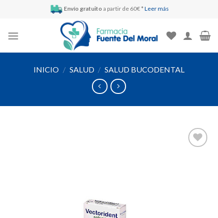
Skip
Envío gratuito
a partir de 60€ *
Leer más
to
content
INICIO
/
SALUD
/
SALUD BUCODENTAL
Añadir
a la
lista de
deseos