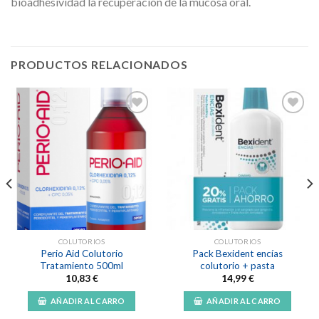
bioadhesividad la recuperación de la mucosa oral.
PRODUCTOS RELACIONADOS
Añadir
Añadir
a la
a la
lista de
lista de
deseos
deseos
COLUTORIOS
COLUTORIOS
Perio Aid Colutorio
Pack Bexident encías
Tratamiento 500ml
colutorio + pasta
10,83
€
14,99
€
AÑADIR AL CARRO
AÑADIR AL CARRO