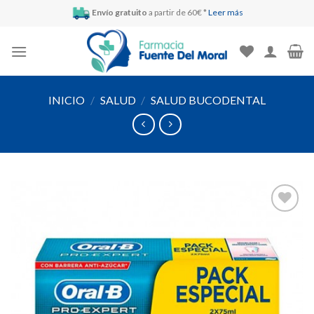
Skip
Envío gratuito
a partir de 60€ *
Leer más
to
content
INICIO
/
SALUD
/
SALUD BUCODENTAL
Añadir
a la
lista de
deseos