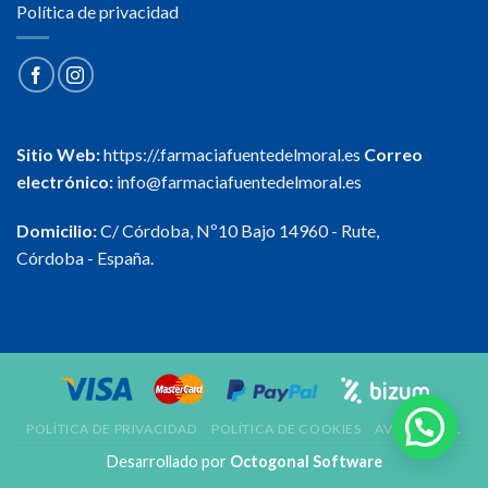
Política de privacidad
Sitio Web:
https://.farmaciafuentedelmoral.es
Correo
electrónico:
info@farmaciafuentedelmoral.es
Domicilio:
C/ Córdoba, Nº10 Bajo 14960 - Rute,
Córdoba - España.
POLÍTICA DE PRIVACIDAD
POLÍTICA DE COOKIES
AVISO LEGAL
Desarrollado por
Octogonal Software