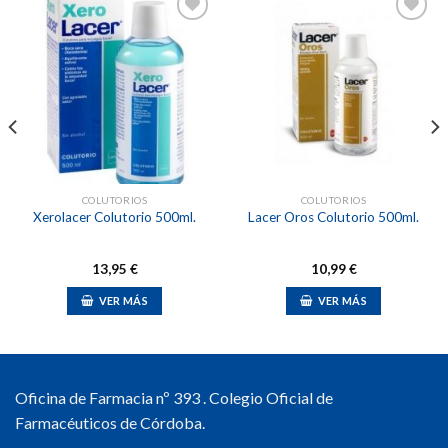
Añadir
Añadir
a la
a la
lista de
lista de
deseos
deseos
COLUTORIOS
COLUTORIOS
Xerolacer Colutorio 500ml.
Lacer Oros Colutorio 500ml.
13,95
€
10,99
€
VER MÁS
VER MÁS
Oficina de Farmacia nº 393 . Colegio Oficial de
Farmacéuticos de Córdoba.