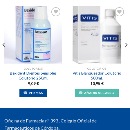
Añadir
Añadir
a la
a la
lista de
lista de
deseos
deseos
COLUTORIOS
COLUTORIOS
Bexident Dientes Sensibles
Vitis Blanqueador Colutorio
Colutorio 250ml.
500ml.
9,09
€
10,95
€
VER MÁS
AÑADIR AL CARRO
Oficina de Farmacia nº 393 . Colegio Oficial de
Farmacéuticos de Córdoba.