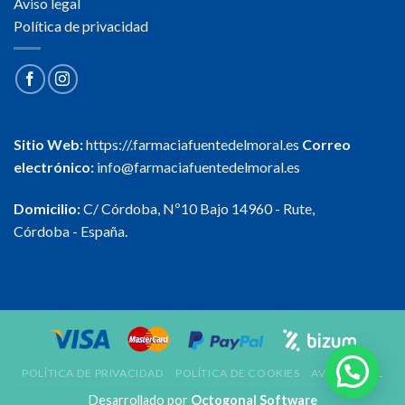
Aviso legal
Política de privacidad
Sitio Web:
https://.farmaciafuentedelmoral.es
Correo
electrónico:
info@farmaciafuentedelmoral.es
Domicilio:
C/ Córdoba, Nº10 Bajo 14960 - Rute,
Córdoba - España.
POLÍTICA DE PRIVACIDAD
POLÍTICA DE COOKIES
AVISO LEGAL
Desarrollado por
Octogonal Software