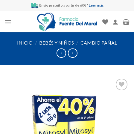
Skip
Envío gratuito
a partir de 60€ *
Leer más
to
content
INICIO
/
BEBÉS Y NIÑOS
/
CAMBIO PAÑAL
Añadir
a la
lista de
deseos