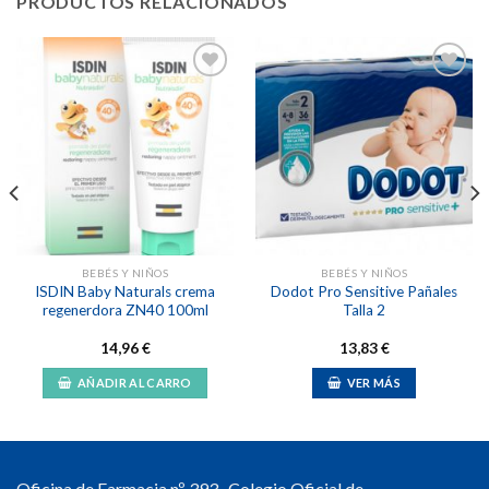
PRODUCTOS RELACIONADOS
Añadir
Añadir
a la
a la
lista de
lista de
deseos
deseos
BEBÉS Y NIÑOS
BEBÉS Y NIÑOS
ISDIN Baby Naturals crema
Dodot Pro Sensitive Pañales
regenerdora ZN40 100ml
Talla 2
14,96
€
13,83
€
AÑADIR AL CARRO
VER MÁS
Oficina de Farmacia nº 393 . Colegio Oficial de