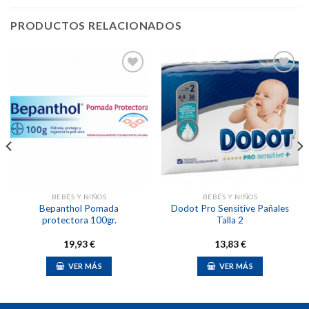
PRODUCTOS RELACIONADOS
Añadir
Añadir
a la
a la
lista de
lista de
deseos
deseos
BEBÉS Y NIÑOS
BEBÉS Y NIÑOS
Bepanthol Pomada
Dodot Pro Sensitive Pañales
protectora 100gr.
Talla 2
19,93
€
13,83
€
VER MÁS
VER MÁS