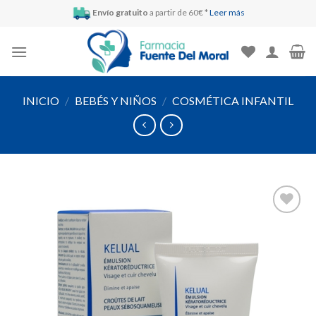
Skip
Envío gratuito
a partir de 60€ *
Leer más
to
content
INICIO
/
BEBÉS Y NIÑOS
/
COSMÉTICA INFANTIL
Añadir
a la
lista de
deseos