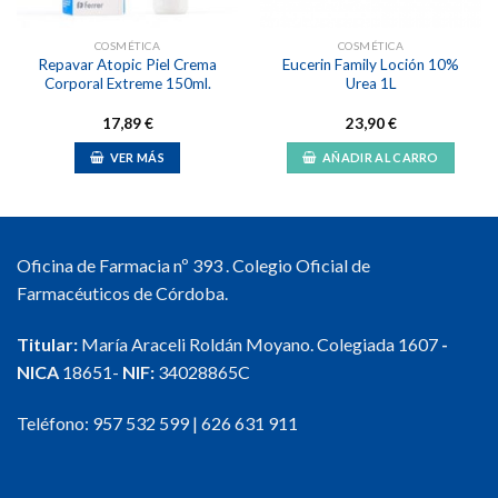
COSMÉTICA
COSMÉTICA
Repavar Atopic Piel Crema
Eucerin Family Loción 10%
Corporal Extreme 150ml.
Urea 1L
17,89
€
23,90
€
VER MÁS
AÑADIR AL CARRO
Oficina de Farmacia nº 393 . Colegio Oficial de
Farmacéuticos de Córdoba.
Titular:
María Araceli Roldán Moyano. Colegiada 1607
-
NICA
18651-
NIF:
34028865C
Teléfono:
957 532 599
|
626 631 911