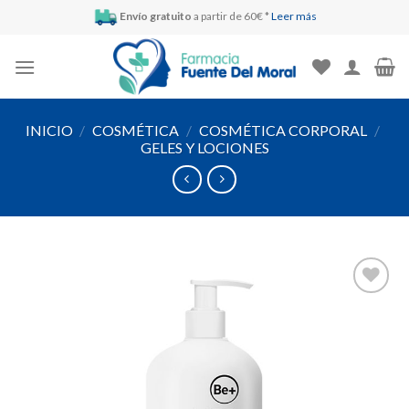
Skip
Envío gratuito
a partir de 60€ *
Leer más
to
content
INICIO
/
COSMÉTICA
/
COSMÉTICA CORPORAL
/
GELES Y LOCIONES
Añadir
a la
lista de
deseos