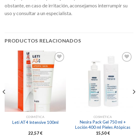
obstante, en caso de irritación, aconsejamos interrumpir su
uso y consultar a un especialista.
PRODUCTOS RELACIONADOS
Añadir
Añadir
a la
a la
lista de
lista de
deseos
deseos
COSMÉTICA
COSMÉTICA
Nesira Pack Gel 750 ml +
Leti AT4 Intensive 100ml
Loción 400 ml Pieles Atópicas
22,57
€
15,50
€