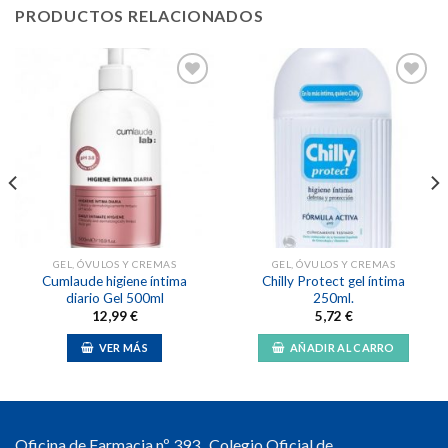
PRODUCTOS RELACIONADOS
Añadir
Añadir
a la
a la
lista de
lista de
deseos
deseos
GEL, ÓVULOS Y CREMAS
GEL, ÓVULOS Y CREMAS
Cumlaude higiene íntima
Chilly Protect gel íntima
diario Gel 500ml
250ml.
12,99
€
5,72
€
VER MÁS
AÑADIR AL CARRO
Oficina de Farmacia nº 393 . Colegio Oficial de