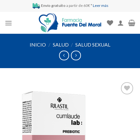
Skip
Envío gratuito
a partir de 60€ *
Leer más
to
content
INICIO
/
SALUD
/
SALUD SEXUAL
Añadir
a la
lista de
deseos