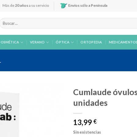
Más de
20 años
a su servicio
Envíos sólo a Península
Buscar
por:
COSMÉTICA
VERANO
ÓPTICA
ORTOPEDIA
MEDICAMENTO
L
Cumlaude óvulos
unidades
Añadir
13,99
a la
€
lista de
deseos
Sin existencias