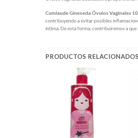
Cumlaude Gineseda Óvulos Vaginales 10
contribuyendo a evitar posibles inflamacione
íntima. De esta forma, contribuiremos a que 
PRODUCTOS RELACIONADO
Añadir
Añadir
a la
a la
lista de
lista de
deseos
deseos