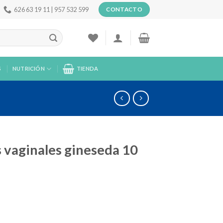
626 63 19 11 | 957 532 599
CONTACTO
S
NUTRICIÓN
TIENDA
 vaginales gineseda 10