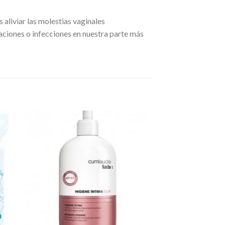
 aliviar las molestias vaginales
taciones o infecciones en nuestra parte más
dir
Añadir
a
a la
 de
lista de
eos
deseos