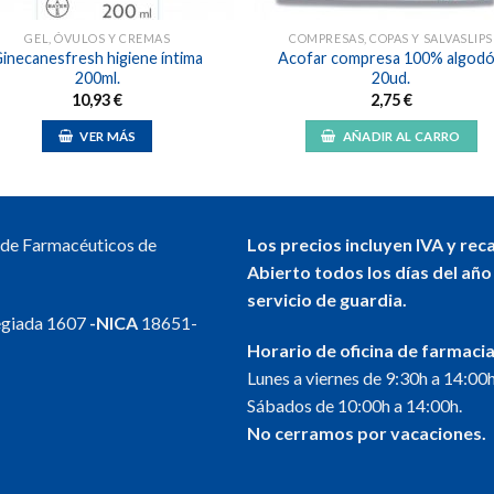
GEL, ÓVULOS Y CREMAS
COMPRESAS, COPAS Y SALVASLIPS
inecanesfresh higiene íntima
Acofar compresa 100% algod
200ml.
20ud.
10,93
€
2,75
€
VER MÁS
AÑADIR AL CARRO
l de Farmacéuticos de
Los precios incluyen IVA y rec
Abierto todos los días del año
servicio de guardia.
egiada 1607
-NICA
18651-
Horario de oficina de farmacia
Lunes a viernes de 9:30h a 14:00h
Sábados de 10:00h a 14:00h.
No cerramos por vacaciones.