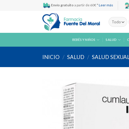
Skip
Envío gratuito
a partir de 60€ *
Leer más
to
content
BEBÉS Y NIÑOS
SALUD
INICIO
/
SALUD
/
SALUD SEXUA