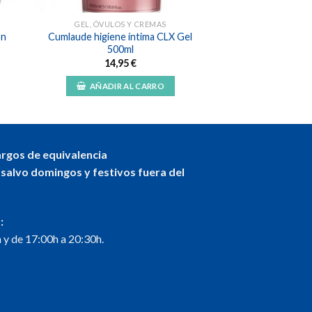
GEL, ÓVULOS Y CREMAS
ón
Cumlaude higiene íntima CLX Gel
500ml
14,95
€
AÑADIR AL CARRO
argos de equivalencia
 salvo domingos y festivos fuera del
:
 y de 17:00h a 20:30h.