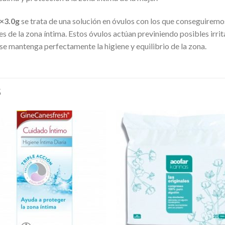
×3.0g
se trata de una solución en óvulos con los que conseguiremos
s de la zona íntima. Estos óvulos actúan previniendo posibles irri
se mantenga perfectamente la higiene y equilibrio de la zona.
S
Añadir
Aña
a la
a l
lista de
lista
deseos
des