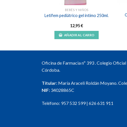
OS Y CREMAS
BEBÉS Y NIÑOS
ipiú oleo leche
G
Letifem pediátrico gel íntimo 250ml.
ntima 200ml.
,96
€
12,95
€
R AL CARRO
AÑADIR AL CARRO
Oficina de Farmacia nº 393 . Colegio Oficia
Córdoba.
Titular:
María Araceli Roldán Moyano. Col
NIF:
34028865C
Teléfono:
957 532 599
|
626 631 911