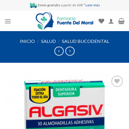
Skip
Envío gratuito
a partir de 60€ *
Leer más
to
content
INICIO
/
SALUD
/
SALUD BUCODENTAL
Añadir
a la
lista de
deseos