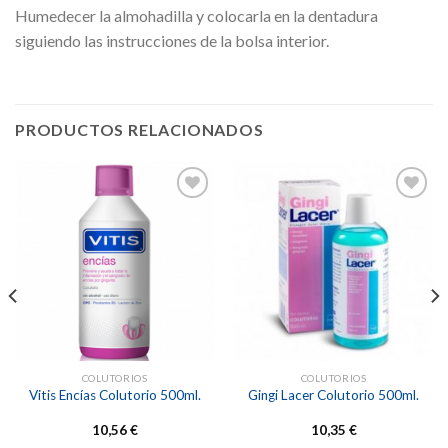
Humedecer la almohadilla y colocarla en la dentadura
siguiendo las instrucciones de la bolsa interior.
PRODUCTOS RELACIONADOS
Añadir
Añadir
a la
a la
lista de
lista de
deseos
deseos
COLUTORIOS
COLUTORIOS
Vitis Encías Colutorio 500ml.
Gingi Lacer Colutorio 500ml.
10,56
€
10,35
€