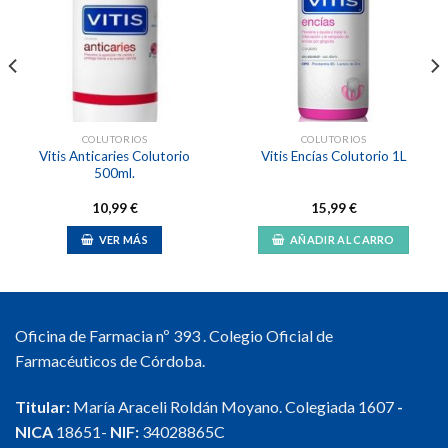
Añadir
Añadir
a la
a la
lista de
lista de
deseos
deseos
COLUTORIOS
COLUTORIOS
Vitis Anticaries Colutorio
Vitis Encías Colutorio 1L
500ml.
10,99
€
15,99
€
VER MÁS
AÑADIR AL CARRO
Oficina de Farmacia nº 393 . Colegio Oficial de
Farmacéuticos de Córdoba.
Titular:
María Araceli Roldán Moyano. Colegiada 1607
-
NICA
18651-
NIF:
34028865C