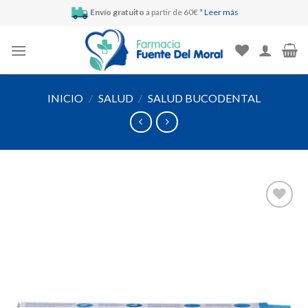
Skip
Envío gratuito
a partir de 60€ *
Leer más
to
content
INICIO
/
SALUD
/
SALUD BUCODENTAL
Añadir
a la
lista de
deseos