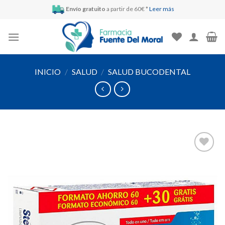
Skip
Envío gratuito
a partir de 60€ *
Leer más
to
content
INICIO
/
SALUD
/
SALUD BUCODENTAL
Añadir
a la
lista de
deseos