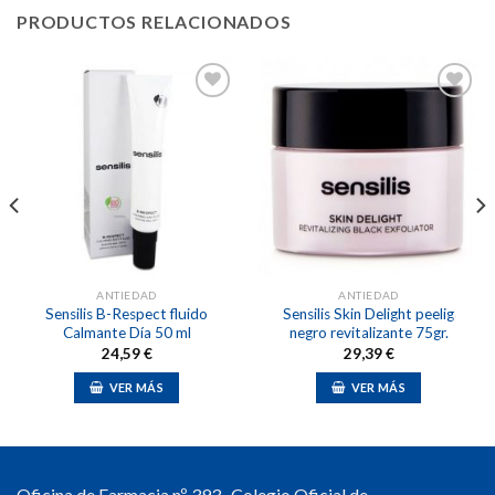
PRODUCTOS RELACIONADOS
Añadir
Añadir
a la
a la
lista de
lista de
deseos
deseos
ANTIEDAD
ANTIEDAD
Sensilis B-Respect fluido
Sensilis Skin Delight peelig
Calmante Día 50 ml
negro revitalizante 75gr.
24,59
€
29,39
€
VER MÁS
VER MÁS
Oficina de Farmacia nº 393 . Colegio Oficial de