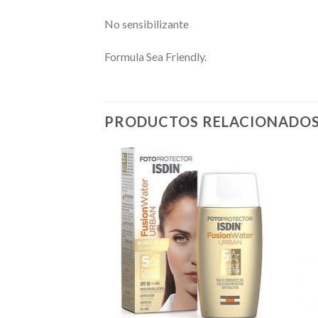
No sensibilizante
Formula Sea Friendly.
PRODUCTOS RELACIONADO
Añadir
Añadir
a la
a la
lista de
lista de
deseos
deseos