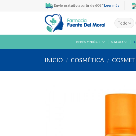
Skip
Envío gratuito
a partir de 60€ *
Leer más
to
content
BEBÉS Y NIÑOS
SALUD
INICIO
/
COSMÉTICA
/
COSMETI