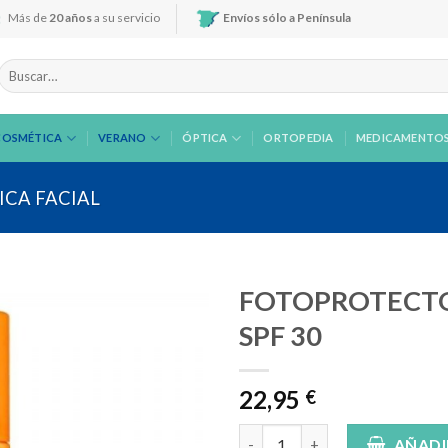
Más de
20 años
a su servicio
Envíos sólo a Península
Buscar
por:
COSMÉTICA
VERANO
ÓPTICA
ORTOPEDIA
MEDICAMENTO
CA FACIAL
FOTOPROTECTOR
SPF 30
Añadir
22,95
a la
€
lista de
deseos
FOTOPROTECTOR ISDIN HYDRO 
AÑADI