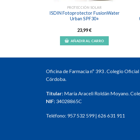
IÓN SOLAR
PROTECCIÓN SOLAR
a100 Fusion Fluid
ISDIN Fotoprotector FusionWater
olor SPF100+
Urban SPF30+
,50
€
23,99
€
R AL CARRO
AÑADIR AL CARRO
Oficina de Farmacia nº 393 . Colegio Oficia
Córdoba.
Titular:
María Araceli Roldán Moyano. Col
NIF:
34028865C
Teléfono:
957 532 599
|
626 631 911