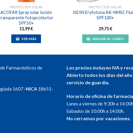
PROTECCIÓN SOLAR
PROTECCIÓN SOLAR
ACOFAR Spray solar loción
ISDIN Eryfotona AK-NMSC Flu
transparente fotoprotector
SPF100+
SPF50+
11,99
€
29,75
€
VER MÁS
AÑADIR AL CARRO
l de Farmacéuticos de
Los precios incluyen IVA y rec
Abierto todos los días del año
servicio de guardia.
egiada 1607
-NICA
18651-
Horario de oficina de farmacia
Lunes a viernes de 9:30h a 14:00h
Sábados de 10:00h a 14:00h.
No cerramos por vacaciones.