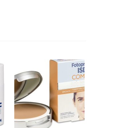
dir
Añadir
a
a la
 de
lista de
eos
deseos