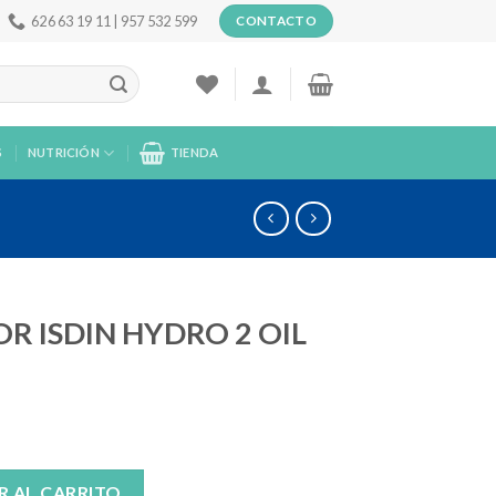
626 63 19 11 | 957 532 599
CONTACTO
S
NUTRICIÓN
TIENDA
 ISDIN HYDRO 2 OIL
2 OIL SPF 30 cantidad
R AL CARRITO