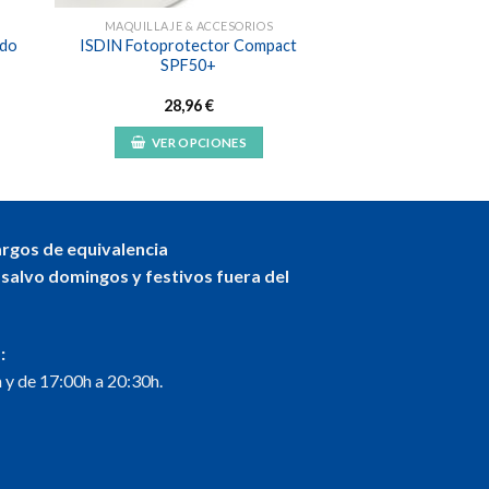
MAQUILLAJE & ACCESORIOS
ido
ISDIN Fotoprotector Compact
SPF50+
28,96
€
VER OPCIONES
Este
producto
tiene
múltiples
argos de equivalencia
variantes.
 salvo domingos y festivos fuera del
Las
opciones
se
:
pueden
 y de 17:00h a 20:30h.
elegir
en
la
página