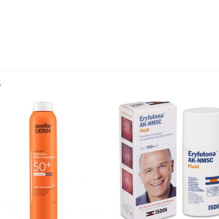
S
Añadir
Aña
a la
a l
lista de
lista
deseos
des