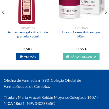
lista de
lista de
deseos
deseos
COSMÉTICA
ANTIEDAD
Acofarderm gel extracto de
Uresim Crema Antiarrugas
granada 750ml
50ml.
2,50
€
11,95
€
VER MÁS
AÑADIR AL CARRO
Oficina de Farmacia nº 393 . Colegio Oficial de
Farmacéuticos de Córdoba.
Titular:
María Araceli Roldán Moyano. Colegiada 1607
-
NICA
18651-
NIF:
34028865C