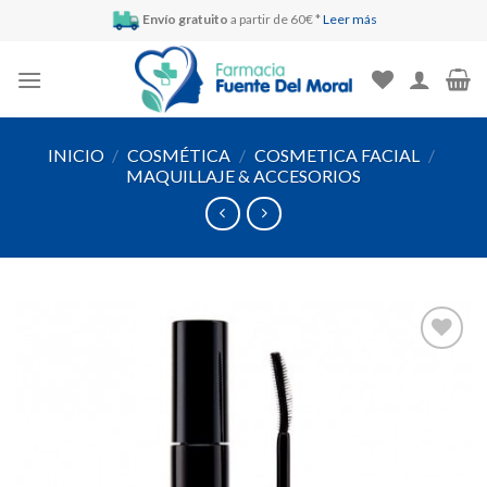
Skip
Envío gratuito
a partir de 60€ *
Leer más
to
content
INICIO
/
COSMÉTICA
/
COSMETICA FACIAL
/
MAQUILLAJE & ACCESORIOS
Añadir
a la
lista de
deseos