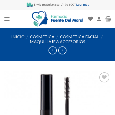
Skip
Envío gratuito
a partir de 60€ *
Leer más
to
content
INICIO
/
COSMÉTICA
/
COSMETICA FACIAL
/
MAQUILLAJE & ACCESORIOS
Añadir
a la
lista de
deseos