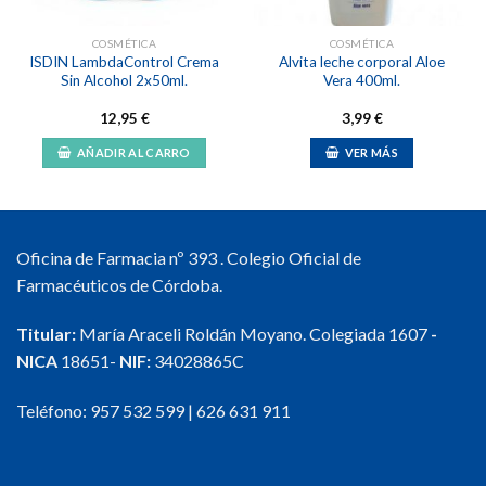
COSMÉTICA
COSMÉTICA
ISDIN LambdaControl Crema
Alvita leche corporal Aloe
Sin Alcohol 2x50ml.
Vera 400ml.
12,95
€
3,99
€
AÑADIR AL CARRO
VER MÁS
Oficina de Farmacia nº 393 . Colegio Oficial de
Farmacéuticos de Córdoba.
Titular:
María Araceli Roldán Moyano. Colegiada 1607
-
NICA
18651-
NIF:
34028865C
Teléfono:
957 532 599
|
626 631 911